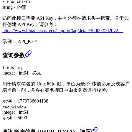
X-MBX-APIKEY
string
·
必须
访问此接口需要 API Key，并且必须在请求头中携带。关于如
何创建 API Key，请参考：
https://www.binance.com/cn/support/faq/detail/360002502072。
示例：
API_KEY
查询账户信息 (USER_DATA)
›
查询参数
timestamp
integer
·
int64
·
必须
用于请求签名的 Unix 时间戳，单位为毫秒. 该值必须反映客户
端当前时间，并会在签名接口中由服务器进行校验.
示例：
1770736694138
recvWindow
integer
·
int64
示例：
5000
查询账户信息 (USER_DATA)
›
响应