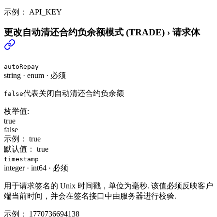
示例：
API_KEY
更改自动清还合约负余额模式 (TRADE)
›
请求体
autoRepay
string
·
enum
·
必须
代表关闭自动清还合约负余额
false
枚举值:
true
false
示例：
true
默认值：
true
timestamp
integer
·
int64
·
必须
用于请求签名的 Unix 时间戳，单位为毫秒. 该值必须反映客户
端当前时间，并会在签名接口中由服务器进行校验.
示例：
1770736694138