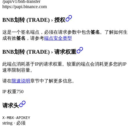
/papi/v1/bnb-transfer
https://papi.binance.com
BNB划转 (TRADE)
›
授权
这是一个签名端点，必须在请求参数中包含
签名
。
了解如何生
成有效
签名
，请参考
端点安全类型
BNB划转 (TRADE)
›
请求权重
此端点消耗基于IP的请求权重。较重的端点会消耗更多您的IP
速率限制容量。
请在
限速说明
章节中了解更多信息。
IP 权重
750
BNB划转 (TRADE)
›
请求头
X-MBX-APIKEY
string
·
必须