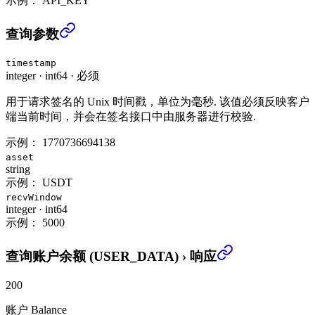
示例：
API_KEY
查询账户余额 (USER_DATA)
›
查询参数
timestamp
integer
·
int64
·
必须
用于请求签名的 Unix 时间戳，单位为毫秒. 该值必须反映客户
端当前时间，并会在签名接口中由服务器进行校验.
示例：
1770736694138
asset
string
示例：
USDT
recvWindow
integer
·
int64
示例：
5000
查询账户余额 (USER_DATA)
›
响应
200
账户 Balance