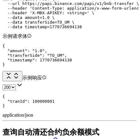
  --url https://papi.binance.com/papi/v1/bnb-transfer \

  --header 'Content-Type: application/x-www-form-urlenc
  --header 'X-MBX-APIKEY: <string>' \

  --data amount=1.0 \

  --data transferSide=TO_UM \

  --data timestamp=1770736694138
示例请求体
{

  "amount": "1.0",

  "transferSide": "TO_UM",

  "timestamp": 1770736694138

}
示例响应
{

  "tranId": 100000001

}
application/json
查询自动清还合约负余额模式