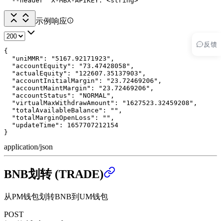
  --header 'X-MBX-APIKEY: <string>'
示例响应
反馈
{

  "uniMMR": "5167.92171923",

  "accountEquity": "73.47428058",

  "actualEquity": "122607.35137903",

  "accountInitialMargin": "23.72469206",

  "accountMaintMargin": "23.72469206",

  "accountStatus": "NORMAL",

  "virtualMaxWithdrawAmount": "1627523.32459208",

  "totalAvailableBalance": "",

  "totalMarginOpenLoss": "",

  "updateTime": 1657707212154

}
application/json
BNB划转 (TRADE)
从PM钱包划转BNB到UM钱包
POST