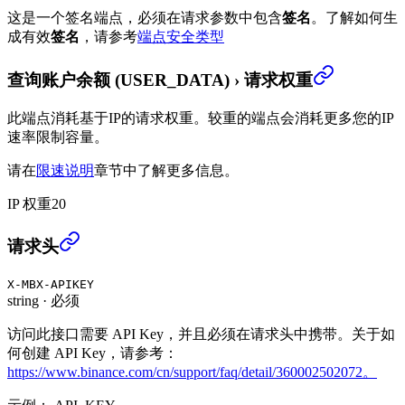
这是一个签名端点，必须在请求参数中包含
签名
。
了解如何生
成有效
签名
，请参考
端点安全类型
查询账户余额 (USER_DATA)
›
请求权重
此端点消耗基于IP的请求权重。较重的端点会消耗更多您的IP
速率限制容量。
请在
限速说明
章节中了解更多信息。
IP 权重
20
查询账户余额 (USER_DATA)
›
请求头
X-MBX-APIKEY
string
·
必须
访问此接口需要 API Key，并且必须在请求头中携带。关于如
何创建 API Key，请参考：
https://www.binance.com/cn/support/faq/detail/360002502072。