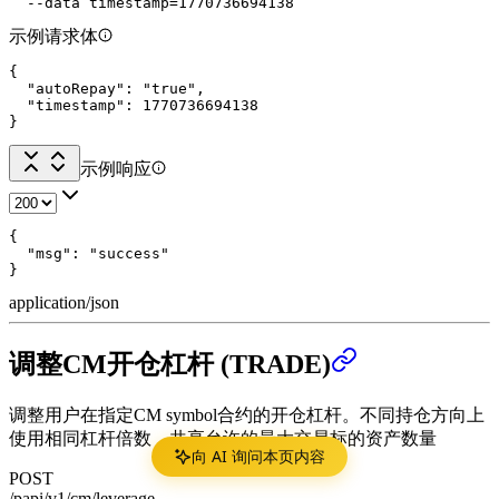
  --data timestamp=1770736694138
示例请求体
{

  "autoRepay": "true",

  "timestamp": 1770736694138

}
示例响应
{

  "msg": "success"

}
application/json
调整CM开仓杠杆 (TRADE)
调整用户在指定CM symbol合约的开仓杠杆。不同持仓方向上
使用相同杠杆倍数，共享允许的最大交易标的资产数量
向 AI 询问本页内容
POST
/papi/v1/cm/leverage