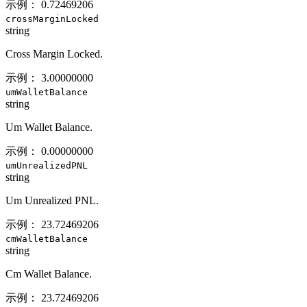
示例：
0.72469206
crossMarginLocked
string
Cross Margin Locked.
示例：
3.00000000
umWalletBalance
string
Um Wallet Balance.
示例：
0.00000000
umUnrealizedPNL
string
Um Unrealized PNL.
示例：
23.72469206
cmWalletBalance
string
Cm Wallet Balance.
示例：
23.72469206