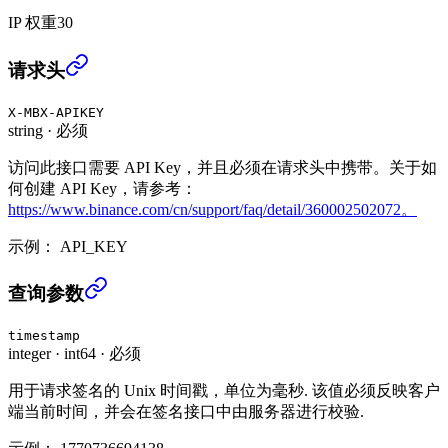
IP 权重
30
查询自动清还合约负余额模式 (USER_DATA)
›
请求头
X-MBX-APIKEY
string
·
必须
访问此接口需要 API Key，并且必须在请求头中携带。关于如
何创建 API Key，请参考：
https://www.binance.com/cn/support/faq/detail/360002502072。
示例：
API_KEY
查询自动清还合约负余额模式 (USER_DATA)
›
查询参数
timestamp
integer
·
int64
·
必须
用于请求签名的 Unix 时间戳，单位为毫秒. 该值必须反映客户
端当前时间，并会在签名接口中由服务器进行校验.