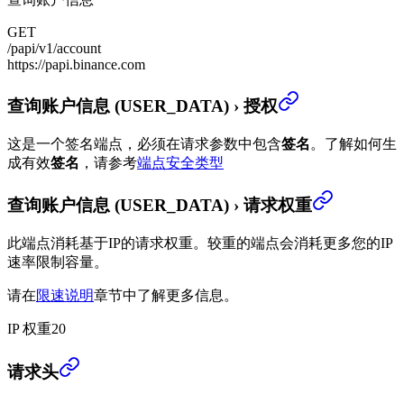
GET
/papi/v1/account
https://papi.binance.com
查询账户信息 (USER_DATA)
›
授权
这是一个签名端点，必须在请求参数中包含
签名
。
了解如何生
成有效
签名
，请参考
端点安全类型
查询账户信息 (USER_DATA)
›
请求权重
此端点消耗基于IP的请求权重。较重的端点会消耗更多您的IP
速率限制容量。
请在
限速说明
章节中了解更多信息。
IP 权重
20
查询账户信息 (USER_DATA)
›
请求头