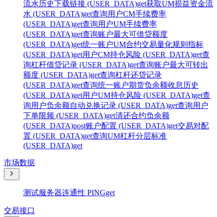
流水历史下载链接 (USER_DATA)
get
获取UM损益资金流
水 (USER_DATA)
get
查询用户CM手续费率
(USER_DATA)
get
查询用户UM手续费率
(USER_DATA)
get
查询账户最大可借贷额度
(USER_DATA)
get
统一账户UM合约交易量化规则指标
(USER_DATA)
get
用户CM持仓风险 (USER_DATA)
get
查
询杠杆借贷记录 (USER_DATA)
get
查询账户最大可转出
额度 (USER_DATA)
get
查询杠杆还贷记录
(USER_DATA)
get
查询统一账户期货负余额收息历史
(USER_DATA)
get
用户UM持仓风险 (USER_DATA)
get
查
询用户负余额自动兑换记录 (USER_DATA)
get
查询用户
下单限频 (USER_DATA)
get
清还合约负余额
(USER_DATA)
post
账户配置 (USER_DATA)
get
交易对配
置 (USER_DATA)
get
查询UM杠杆分层标准
(USER_DATA)
get
市场数据
测试服务器连通性 PING
get
交易接口