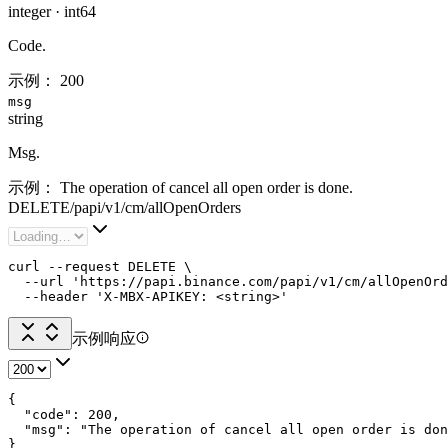
integer
·
int64
Code.
示例：
200
msg
string
Msg.
示例：
The operation of cancel all open order is done.
DELETE
/
papi
/
v1
/
cm
/
allOpenOrders
curl --request DELETE \

  --url 'https://papi.binance.com/papi/v1/cm/allOpenOrd
  --header 'X-MBX-APIKEY: <string>'
示例响应
{

  "code": 200,

  "msg": "The operation of cancel all open order is don
}