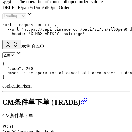
示例：
The operation of cancel all open order is done.
DELETE
/
papi
/
v1
/
um
/
allOpenOrders
curl --request DELETE \

  --url 'https://papi.binance.com/papi/v1/um/allOpenOrd
  --header 'X-MBX-APIKEY: <string>'
示例响应
{

  "code": 200,

  "msg": "The operation of cancel all open order is don
}
application/json
CM条件单下单 (TRADE)
CM条件单下单
POST
/papi/v1/cm/conditional/order