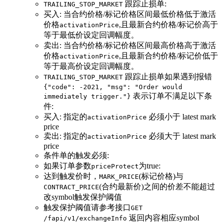
跟踪止损单:
TRAILING_STOP_MARKET
买入: 当合约价格/标记价格区间最低价格低于激活
价格
,且最新合约价格/标记价高于
activationPrice
等于最低价设定回调幅度。
卖出: 当合约价格/标记价格区间最高价格高于激活
价格
,且最新合约价格/标记价低于
activationPrice
等于最高价设定回调幅度。
跟踪止损单如果遇到报错
TRAILING_STOP_MARKET
{"code": -2021, "msg": "Order would
表示订单不满足以下条
immediately trigger."}
件:
买入: 指定的
必须小于 latest mark
activationPrice
price
卖出: 指定的
必须大于 latest mark
activationPrice
price
条件单的触发必须:
如果订单参数
为true:
priceProtect
达到触发价时，
(标记价格)与
MARK_PRICE
(合约最新价)之间的价差不能超过
CONTRACT_PRICE
改symbol触发保护阈值
触发保护阈值请参考接口
GET
返回内容相应symbol
/fapi/v1/exchangeInfo