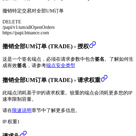
撤销特定交易对全部UM订单
DELETE
/papi/v1/um/allOpenOrders
https://papi.binance.com
撤销全部UM订单 (TRADE)
›
授权
这是一个签名端点，必须在请求参数中包含
签名
。
了解如何生
成有效
签名
，请参考
端点安全类型
撤销全部UM订单 (TRADE)
›
请求权重
此端点消耗基于IP的请求权重。较重的端点会消耗更多您的IP
速率限制容量。
请在
限速说明
章节中了解更多信息。
IP 权重
1
撤销全部UM订单 (TRADE)
›
请求头