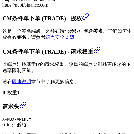
https://papi.binance.com
CM条件单下单 (TRADE)
›
授权
这是一个签名端点，必须在请求参数中包含
签名
。
了解如何生
成有效
签名
，请参考
端点安全类型
CM条件单下单 (TRADE)
›
请求权重
此端点消耗基于IP的请求权重。较重的端点会消耗更多您的IP
速率限制容量。
请在
限速说明
章节中了解更多信息。
IP 权重
1
CM条件单下单 (TRADE)
›
请求头
X-MBX-APIKEY
string
·
必须