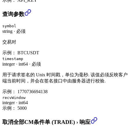
示例：
API_KEY
取消全部CM条件单 (TRADE)
›
查询参数
symbol
string
·
必须
交易对
示例：
BTCUSDT
timestamp
integer
·
int64
·
必须
用于请求签名的 Unix 时间戳，单位为毫秒. 该值必须反映客户
端当前时间，并会在签名接口中由服务器进行校验.
示例：
1770736694138
recvWindow
integer
·
int64
示例：
5000
取消全部CM条件单 (TRADE)
›
响应