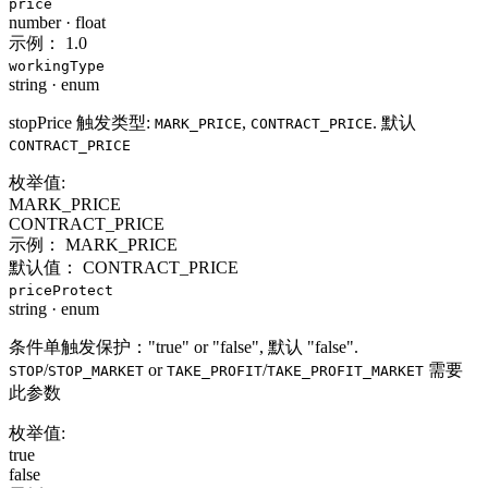
price
number
·
float
示例：
1.0
workingType
string
·
enum
stopPrice 触发类型:
,
. 默认
MARK_PRICE
CONTRACT_PRICE
CONTRACT_PRICE
枚举值:
MARK_PRICE
CONTRACT_PRICE
示例：
MARK_PRICE
默认值：
CONTRACT_PRICE
priceProtect
string
·
enum
条件单触发保护："true" or "false", 默认 "false".
/
or
/
需要
STOP
STOP_MARKET
TAKE_PROFIT
TAKE_PROFIT_MARKET
此参数
枚举值:
true
false