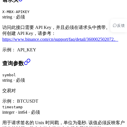
X-MBX-APIKEY
string
·
必须
反馈
访问此接口需要 API Key，并且必须在请求头中携带。关于如
何创建 API Key，请参考：
https://www.binance.com/cn/support/faq/detail/360002502072。
示例：
API_KEY
撤销全部UM订单 (TRADE)
›
查询参数
symbol
string
·
必须
交易对
示例：
BTCUSDT
timestamp
integer
·
int64
·
必须
用于请求签名的 Unix 时间戳，单位为毫秒. 该值必须反映客户