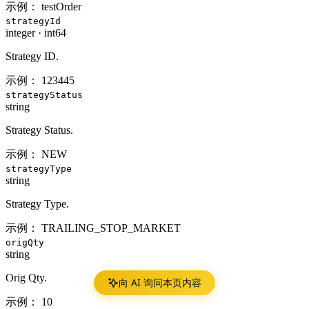
示例：
testOrder
strategyId
integer
·
int64
Strategy ID.
示例：
123445
strategyStatus
string
Strategy Status.
示例：
NEW
strategyType
string
Strategy Type.
示例：
TRAILING_STOP_MARKET
origQty
string
Orig Qty.
向 AI 询问本页内容
示例：
10