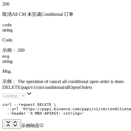
200
取消All CM 未完成Conditional 订单
code
string
Code.
示例：
200
msg
string
Msg.
示例：
The operation of cancel all conditional open order is done.
DELETE
/
papi
/
v1
/
cm
/
conditional
/
allOpenOrders
curl --request DELETE \

  --url 'https://papi.binance.com/papi/v1/cm/conditiona
  --header 'X-MBX-APIKEY: <string>'
示例响应