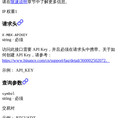
请在
限速说明
章节中了解更多信息。
IP 权重
1
取消全部UM条件单 (TRADE)
›
请求头
X-MBX-APIKEY
string
·
必须
访问此接口需要 API Key，并且必须在请求头中携带。关于如
何创建 API Key，请参考：
https://www.binance.com/cn/support/faq/detail/360002502072。
示例：
API_KEY
取消全部UM条件单 (TRADE)
›
查询参数
symbol
string
·
必须
交易对
示例：
BTCUSDT