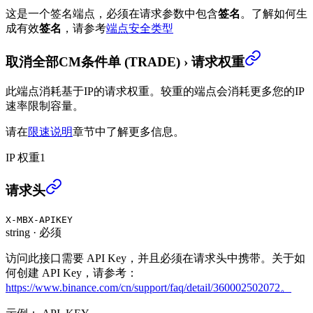
这是一个签名端点，必须在请求参数中包含
签名
。
了解如何生
成有效
签名
，请参考
端点安全类型
取消全部CM条件单 (TRADE)
›
请求权重
此端点消耗基于IP的请求权重。较重的端点会消耗更多您的IP
速率限制容量。
请在
限速说明
章节中了解更多信息。
IP 权重
1
取消全部CM条件单 (TRADE)
›
请求头
X-MBX-APIKEY
string
·
必须
访问此接口需要 API Key，并且必须在请求头中携带。关于如
何创建 API Key，请参考：
https://www.binance.com/cn/support/faq/detail/360002502072。