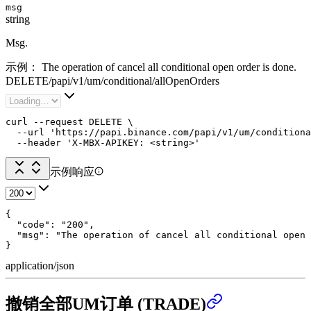
msg
string
Msg.
示例：
The operation of cancel all conditional open order is done.
DELETE
/
papi
/
v1
/
um
/
conditional
/
allOpenOrders
curl --request DELETE \

  --url 'https://papi.binance.com/papi/v1/um/conditiona
  --header 'X-MBX-APIKEY: <string>'
示例响应
{

  "code": "200",

  "msg": "The operation of cancel all conditional open 
}
application/json
撤销全部UM订单 (TRADE)