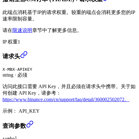
此端点消耗基于IP的请求权重。较重的端点会消耗更多您的IP
速率限制容量。
请在
限速说明
章节中了解更多信息。
IP 权重
1
撤销全部CM订单 (TRADE)
›
请求头
X-MBX-APIKEY
string
·
必须
访问此接口需要 API Key，并且必须在请求头中携带。关于如
何创建 API Key，请参考：
https://www.binance.com/cn/support/faq/detail/360002502072。
示例：
API_KEY
撤销全部CM订单 (TRADE)
›
查询参数
symbol