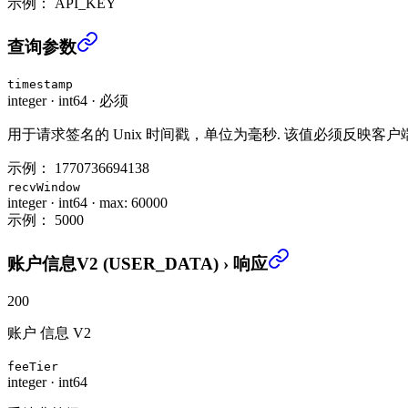
示例：
API_KEY
账户信息V2 (USER_DATA)
›
查询参数
timestamp
integer
·
int64
·
必须
用于请求签名的 Unix 时间戳，单位为毫秒. 该值必须反映
示例：
1770736694138
recvWindow
integer
·
int64
·
max: 60000
示例：
5000
账户信息V2 (USER_DATA)
›
响应
200
账户 信息 V2
feeTier
integer
·
int64