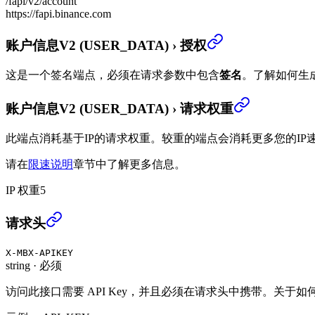
/fapi/v2/account
https://fapi.binance.com
账户信息V2 (USER_DATA)
›
授权
这是一个签名端点，必须在请求参数中包含
签名
。
了解如何生
账户信息V2 (USER_DATA)
›
请求权重
此端点消耗基于IP的请求权重。较重的端点会消耗更多您的IP
请在
限速说明
章节中了解更多信息。
IP 权重
5
账户信息V2 (USER_DATA)
›
请求头
X-MBX-APIKEY
string
·
必须
访问此接口需要 API Key，并且必须在请求头中携带。关于如何创