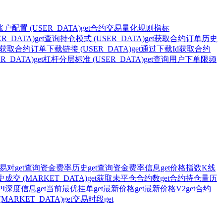
账户配置 (USER_DATA)
get
合约交易量化规则指标
_DATA)
get
查询持仓模式 (USER_DATA)
get
获取合约订单历史
获取合约订单下载链接 (USER_DATA)
get
通过下载Id获取合约
_DATA)
get
杠杆分层标准 (USER_DATA)
get
查询用户下单限频
易对
get
查询资金费率历史
get
查询资金费率信息
get
价格指数K线
成交 (MARKET_DATA)
get
获取未平仓合约数
get
合约持仓量历
PI深度信息
get
当前最优挂单
get
最新价格
get
最新价格V2
get
合约
ARKET_DATA)
get
交易时段
get