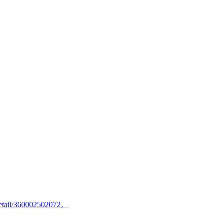
/detail/360002502072。