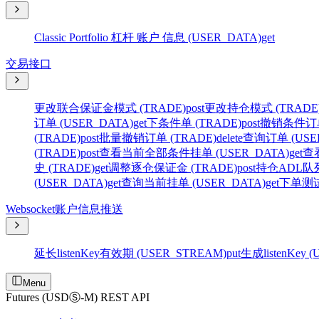
Classic Portfolio 杠杆 账户 信息 (USER_DATA)
get
交易接口
更改联合保证金模式 (TRADE)
post
更改持仓模式 (TRADE
订单 (USER_DATA)
get
下条件单 (TRADE)
post
撤销条件订单 
(TRADE)
post
批量撤销订单 (TRADE)
delete
查询订单 (USER
(TRADE)
post
查看当前全部条件挂单 (USER_DATA)
get
查
史 (TRADE)
get
调整逐仓保证金 (TRADE)
post
持仓ADL队列
(USER_DATA)
get
查询当前挂单 (USER_DATA)
get
下单测试 
Websocket账户信息推送
延长listenKey有效期 (USER_STREAM)
put
生成listenKey 
Menu
Futures (USDⓈ-M) REST API