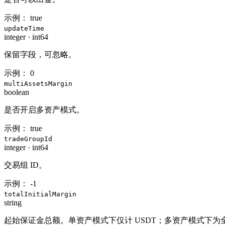
示例：
true
updateTime
integer
·
int64
保留字段，可忽略。
示例：
0
multiAssetsMargin
boolean
是否开启多资产模式。
示例：
true
tradeGroupId
integer
·
int64
交易组 ID。
示例：
-1
totalInitialMargin
string
起始保证金总额。单资产模式下仅计 USDT；多资产模式下为