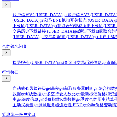
账户信息V2 (USER_DATA)
get
账户信息V3 (USER_DATA
(USER_DATA)
get
获取BNB抵扣开关状态 (USER_DATA)
g
下载Id (USER_DATA)
get
获取合约交易历史下载Id (USER_
交易历史下载链接 (USER_DATA)
get
通过下载Id获取合约资
(USER_DATA)
get
交易对配置 (USER_DATA)
get
用户手续费率
合约钱包闪兑
接受报价 (USER_DATA)
post
查询可交易币对信息
get
查询订
行情接口
自动减仓风险评级
get
基差
get
获取服务器时间
get
综合指数
数据
get
K线数据
get
多空持仓人数比
get
最新标记价格和资
史
get
深度信息
get
溢价指数K线数据
get
季度合约历史结算
主动买卖量
get
测试服务器连通性 PING
get
24hr价格变动
经典统一账户接口