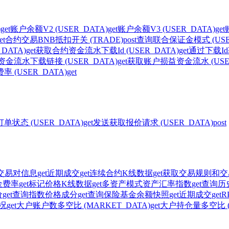
)
get
账户余额V2 (USER_DATA)
get
账户余额V3 (USER_DATA)
get
et
合约交易BNB抵扣开关 (TRADE)
post
查询联合保证金模式 (USER
DATA)
get
获取合约资金流水下载Id (USER_DATA)
get
通过下载Id
金流水下载链接 (USER_DATA)
get
获取账户损益资金流水 (USER
 (USER_DATA)
get
单状态 (USER_DATA)
get
发送获取报价请求 (USER_DATA)
post
交易对信息
get
近期成交
get
连续合约K线数据
get
获取交易规则和交
金费率
get
标记价格K线数据
get
多资产模式资产汇率指数
get
查询历史
价
get
查询指数价格成分
get
查询保险基金余额快照
get
近期成交
get
R
情况
get
大户账户数多空比 (MARKET_DATA)
get
大户持仓量多空比 (M