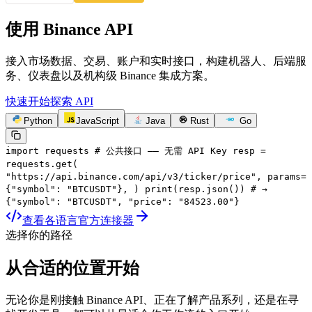
使用
Binance API
接入市场数据、交易、账户和实时接口，构建机器人、后端服
务、仪表盘以及机构级 Binance 集成方案。
快速开始
探索 API
Python
JavaScript
Java
Rust
Go
import
requests
# 公共接口 —— 无需 API Key
resp
=
requests.get(
"https://api.binance.com/api/v3/ticker/price"
,
params
=
{
"symbol"
:
"BTCUSDT"
},
)
print
(resp.json())
# →
{"symbol": "BTCUSDT", "price": "84523.00"}
查看各语言官方连接器
选择你的路径
从合适的位置开始
无论你是刚接触 Binance API、正在了解产品系列，还是在寻