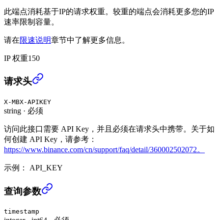
此端点消耗基于IP的请求权重。较重的端点会消耗更多您的IP
速率限制容量。
请在
限速说明
章节中了解更多信息。
IP 权重
150
获取 RWUSD 利率历史 (USER_DATA)
›
请求头
X-MBX-APIKEY
string
·
必须
访问此接口需要 API Key，并且必须在请求头中携带。关于如
何创建 API Key，请参考：
https://www.binance.com/cn/support/faq/detail/360002502072。
示例：
API_KEY
获取 RWUSD 利率历史 (USER_DATA)
›
查询参数
timestamp