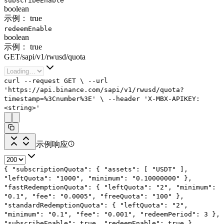
subscribeEnable
boolean
示例：
true
redeemEnable
boolean
示例：
true
GET
/
sapi
/
v1
/
rwusd
/
quota
curl
--request
GET
\
--url
'https://api.binance.com/sapi/v1/rwusd/quota?
timestamp=%3Cnumber%3E'
\
--header
'X-MBX-APIKEY:
<string>'
示例响应
{
"subscriptionQuota"
: {
"assets"
: [
"USDT"
],
"leftQuota"
:
"1000"
,
"minimum"
:
"0.10000000"
},
"fastRedemptionQuota"
: {
"leftQuota"
:
"2"
,
"minimum"
:
"0.1"
,
"fee"
:
"0.0005"
,
"freeQuota"
:
"100"
},
"standardRedemptionQuota"
: {
"leftQuota"
:
"2"
,
"minimum"
:
"0.1"
,
"fee"
:
"0.001"
,
"redeemPeriod"
:
3
},
"subscribeEnable"
:
true
,
"redeemEnable"
:
true
}