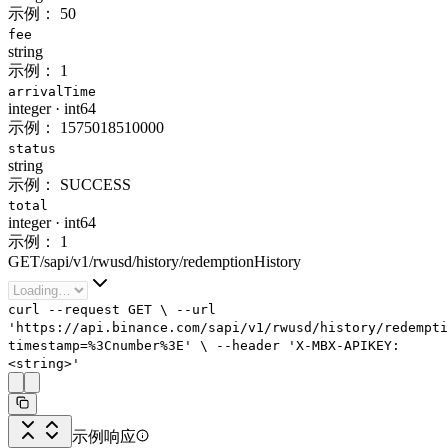
示例：
50
fee
string
示例：
1
arrivalTime
integer
·
int64
示例：
1575018510000
status
string
示例：
SUCCESS
total
integer
·
int64
示例：
1
GET
/
sapi
/
v1
/
rwusd
/
history
/
redemptionHistory
curl
--request
GET
\
--url
'https://api.binance.com/sapi/v1/rwusd/history/redempti
timestamp=%3Cnumber%3E'
\
--header
'X-MBX-APIKEY:
<string>'
示例响应