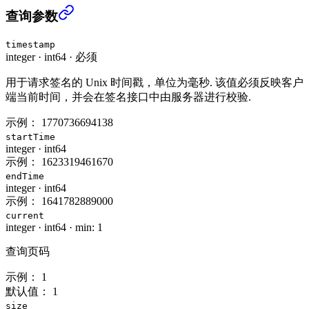
获取 RWUSD 赎回历史 (USER_DATA)
›
查询参数
timestamp
integer
·
int64
·
必须
用于请求签名的 Unix 时间戳，单位为毫秒. 该值必须反映客户
端当前时间，并会在签名接口中由服务器进行校验.
示例：
1770736694138
startTime
integer
·
int64
示例：
1623319461670
endTime
integer
·
int64
示例：
1641782889000
current
integer
·
int64
·
min: 1
查询页码
示例：
1
默认值：
1
size