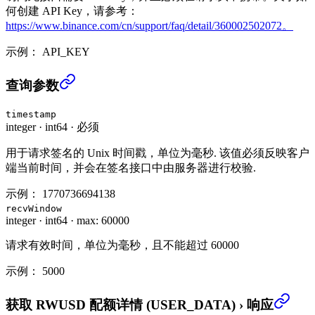
何创建 API Key，请参考：
https://www.binance.com/cn/support/faq/detail/360002502072。
示例：
API_KEY
获取 RWUSD 配额详情 (USER_DATA)
›
查询参数
timestamp
integer
·
int64
·
必须
用于请求签名的 Unix 时间戳，单位为毫秒. 该值必须反映客户
端当前时间，并会在签名接口中由服务器进行校验.
示例：
1770736694138
recvWindow
integer
·
int64
·
max: 60000
请求有效时间，单位为毫秒，且不能超过 60000
示例：
5000
获取 RWUSD 配额详情 (USER_DATA)
›
响应