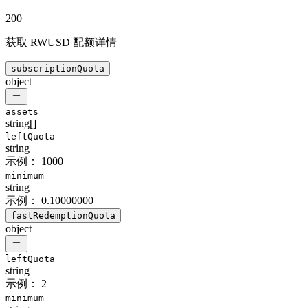
200
获取 RWUSD 配额详情
subscriptionQuota
object
assets
string[]
leftQuota
string
示例：
1000
minimum
string
示例：
0.10000000
fastRedemptionQuota
object
leftQuota
string
示例：
2
minimum