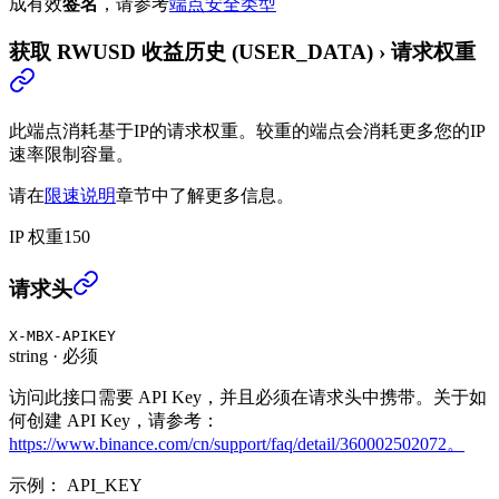
成有效
签名
，请参考
端点安全类型
获取 RWUSD 收益历史 (USER_DATA)
›
请求权重
此端点消耗基于IP的请求权重。较重的端点会消耗更多您的IP
速率限制容量。
请在
限速说明
章节中了解更多信息。
IP 权重
150
获取 RWUSD 收益历史 (USER_DATA)
›
请求头
X-MBX-APIKEY
string
·
必须
访问此接口需要 API Key，并且必须在请求头中携带。关于如
何创建 API Key，请参考：
https://www.binance.com/cn/support/faq/detail/360002502072。
示例：
API_KEY