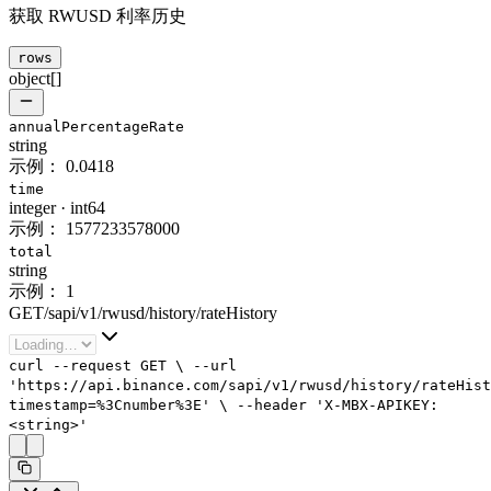
获取 RWUSD 利率历史
rows
object[]
annualPercentageRate
string
示例：
0.0418
time
integer
·
int64
示例：
1577233578000
total
string
示例：
1
GET
/
sapi
/
v1
/
rwusd
/
history
/
rateHistory
curl
--request
GET
\
--url
'https://api.binance.com/sapi/v1/rwusd/history/rateHist
timestamp=%3Cnumber%3E'
\
--header
'X-MBX-APIKEY:
<string>'