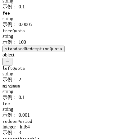
string
示例：
0.1
fee
string
示例：
0.0005
freeQuota
string
示例：
100
standardRedemptionQuota
object
leftQuota
string
示例：
2
minimum
string
示例：
0.1
fee
string
示例：
0.001
redeemPeriod
integer
·
int64
示例：
3