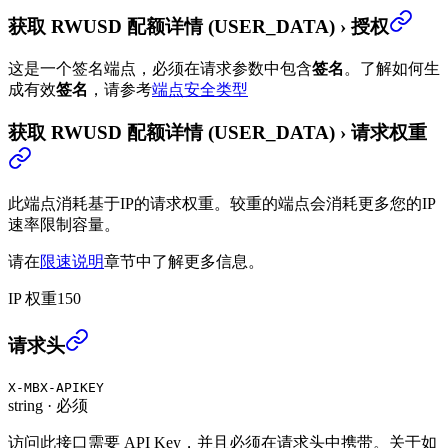
获取 RWUSD 配额详情 (USER_DATA)
›
授权
这是一个签名端点，必须在请求参数中包含
签名
。
了解如何生
成有效
签名
，请参考
端点安全类型
获取 RWUSD 配额详情 (USER_DATA)
›
请求权重
此端点消耗基于IP的请求权重。较重的端点会消耗更多您的IP
速率限制容量。
请在
限速说明
章节中了解更多信息。
IP 权重
150
获取 RWUSD 配额详情 (USER_DATA)
›
请求头
X-MBX-APIKEY
string
·
必须
访问此接口需要 API Key，并且必须在请求头中携带。关于如