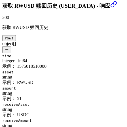
获取 RWUSD 赎回历史 (USER_DATA)
›
响应
200
获取 RWUSD 赎回历史
rows
object[]
time
integer
·
int64
示例：
1575018510000
asset
string
示例：
RWUSD
amount
string
示例：
51
receiveAsset
string
示例：
USDC
receiveAmount
string