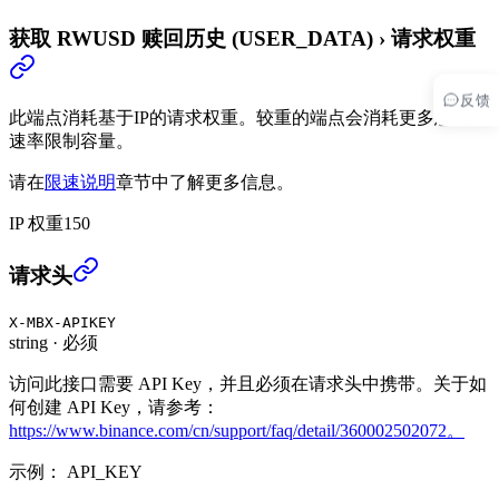
获取 RWUSD 赎回历史 (USER_DATA)
›
请求权重
反馈
此端点消耗基于IP的请求权重。较重的端点会消耗更多您的IP
速率限制容量。
请在
限速说明
章节中了解更多信息。
IP 权重
150
获取 RWUSD 赎回历史 (USER_DATA)
›
请求头
X-MBX-APIKEY
string
·
必须
访问此接口需要 API Key，并且必须在请求头中携带。关于如
何创建 API Key，请参考：
https://www.binance.com/cn/support/faq/detail/360002502072。
示例：
API_KEY