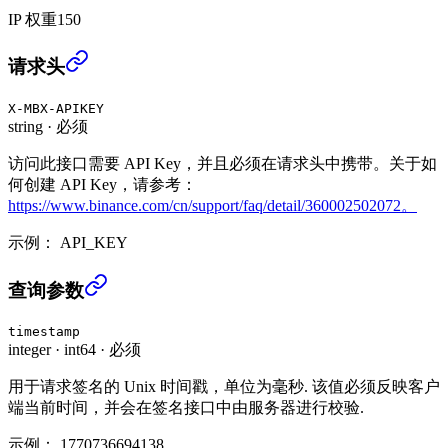
IP 权重
150
获取 RWUSD 账户信息 (USER_DATA)
›
请求头
X-MBX-APIKEY
string
·
必须
访问此接口需要 API Key，并且必须在请求头中携带。关于如
何创建 API Key，请参考：
https://www.binance.com/cn/support/faq/detail/360002502072。
示例：
API_KEY
获取 RWUSD 账户信息 (USER_DATA)
›
查询参数
timestamp
integer
·
int64
·
必须
用于请求签名的 Unix 时间戳，单位为毫秒. 该值必须反映客户
端当前时间，并会在签名接口中由服务器进行校验.
示例：
1770736694138