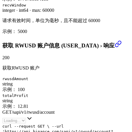
recvWindow
integer
·
int64
·
max: 60000
请求有效时间，单位为毫秒，且不能超过 60000
示例：
5000
获取 RWUSD 账户信息 (USER_DATA)
›
响应
200
获取RWUSD 账户
rwusdAmount
string
示例：
100
totalProfit
string
示例：
12.81
GET
/
sapi
/
v1
/
rwusd
/
account
curl
--request
GET
\
--url
'https://api.binance.com/sapi/v1/rwusd/account?