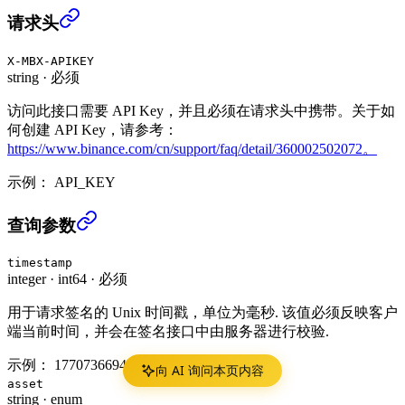
获取 RWUSD 申购记录 (USER_DATA)
›
请求头
X-MBX-APIKEY
string
·
必须
访问此接口需要 API Key，并且必须在请求头中携带。关于如
何创建 API Key，请参考：
https://www.binance.com/cn/support/faq/detail/360002502072。
示例：
API_KEY
获取 RWUSD 申购记录 (USER_DATA)
›
查询参数
timestamp
integer
·
int64
·
必须
用于请求签名的 Unix 时间戳，单位为毫秒. 该值必须反映客户
端当前时间，并会在签名接口中由服务器进行校验.
示例：
1770736694138
向 AI 询问本页内容
asset
string
·
enum