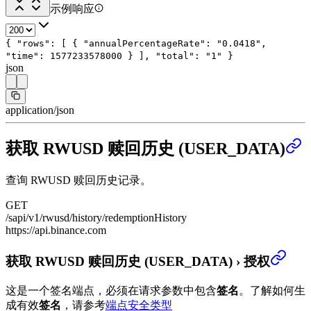
示例响应
{
"rows"
: [
{
"annualPercentageRate"
:
"0.0418"
,
"time"
:
1577233578000
}
],
"total"
:
"1"
}
json
application/json
获取 RWUSD 赎回历史 (USER_DATA)
查询 RWUSD 赎回历史记录。
GET
/sapi/v1/rwusd/history/redemptionHistory
https://api.binance.com
获取 RWUSD 赎回历史 (USER_DATA)
›
授权
这是一个签名端点，必须在请求参数中包含
签名
。
了解如何生
成有效
签名
，请参考
端点安全类型