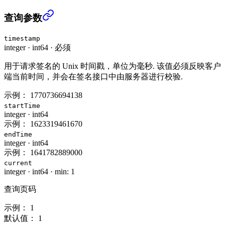
获取 RWUSD 收益历史 (USER_DATA)
›
查询参数
timestamp
integer
·
int64
·
必须
用于请求签名的 Unix 时间戳，单位为毫秒. 该值必须反映客户
端当前时间，并会在签名接口中由服务器进行校验.
示例：
1770736694138
startTime
integer
·
int64
示例：
1623319461670
endTime
integer
·
int64
示例：
1641782889000
current
integer
·
int64
·
min: 1
查询页码
示例：
1
默认值：
1