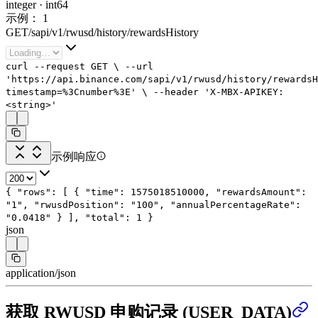
integer
·
int64
示例：
1
GET
/
sapi
/
v1
/
rwusd
/
history
/
rewardsHistory
curl
--request
GET
\
--url
'https://api.binance.com/sapi/v1/rwusd/history/rewardsH
timestamp=%3Cnumber%3E'
\
--header
'X-MBX-APIKEY:
<string>'
示例响应
{
"rows"
: [
{
"time"
:
1575018510000
,
"rewardsAmount"
:
"1"
,
"rwusdPosition"
:
"100"
,
"annualPercentageRate"
:
"0.0418"
}
],
"total"
:
1
}
json
application/json
获取 RWUSD 申购记录 (USER_DATA)