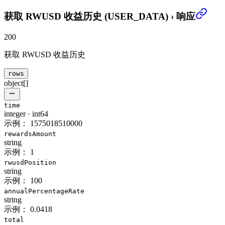
获取 RWUSD 收益历史 (USER_DATA)
›
响应
200
获取 RWUSD 收益历史
rows
object[]
time
integer
·
int64
示例：
1575018510000
rewardsAmount
string
示例：
1
rwusdPosition
string
示例：
100
annualPercentageRate
string
示例：
0.0418
total