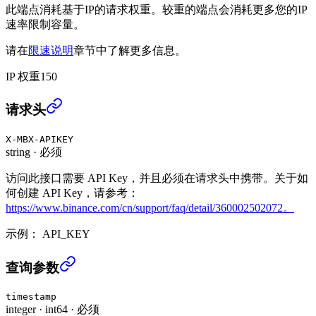
此端点消耗基于IP的请求权重。较重的端点会消耗更多您的IP
速率限制容量。
请在
限速说明
章节中了解更多信息。
IP 权重
150
查询ETH质押记录 (USER_DATA)
›
请求头
X-MBX-APIKEY
string
·
必须
访问此接口需要 API Key，并且必须在请求头中携带。关于如
何创建 API Key，请参考：
https://www.binance.com/cn/support/faq/detail/360002502072。
示例：
API_KEY
查询ETH质押记录 (USER_DATA)
›
查询参数
timestamp
integer
·
int64
·
必须