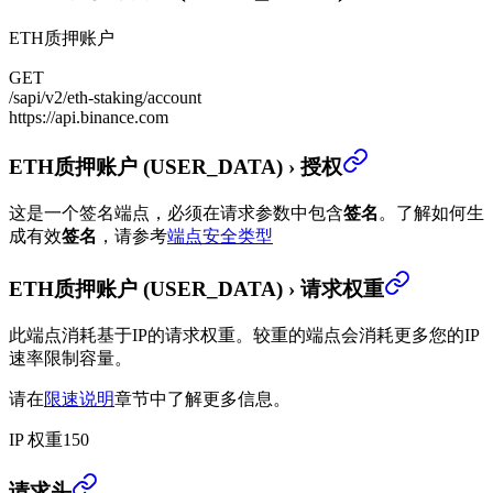
ETH质押账户
GET
/sapi/v2/eth-staking/account
https://api.binance.com
ETH质押账户 (USER_DATA)
›
授权
这是一个签名端点，必须在请求参数中包含
签名
。
了解如何生
成有效
签名
，请参考
端点安全类型
ETH质押账户 (USER_DATA)
›
请求权重
此端点消耗基于IP的请求权重。较重的端点会消耗更多您的IP
速率限制容量。
请在
限速说明
章节中了解更多信息。
IP 权重
150
ETH质押账户 (USER_DATA)
›
请求头