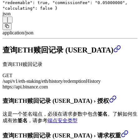
"redeemable"
:
true
,
"commissionFee"
:
"0.05000000"
,
"calculating"
:
false
}
json
application/json
查询ETH赎回记录 (USER_DATA)
查询ETH赎回记录
GET
/sapi/v1/eth-staking/eth/history/redemptionHistory
https://api.binance.com
查询ETH赎回记录 (USER_DATA)
›
授权
这是一个签名端点，必须在请求参数中包含
签名
。
了解如何生
成有效
签名
，请参考
端点安全类型
查询ETH赎回记录 (USER_DATA)
›
请求权重