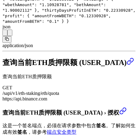
"wbethAmount"
:
"1.10928781"
,
"bethAmount"
:
"1.90002112"
},
"thirtyDaysProfitInETH"
:
"0.22330928"
,
"profit"
: {
"amountFromWBETH"
:
"0.12330928"
,
"amountFromBETH"
:
"0.1"
}
}
json
application/json
查询当前ETH质押限额 (USER_DATA)
查询当前ETH质押限额
GET
/sapi/v1/eth-staking/eth/quota
https://api.binance.com
查询当前ETH质押限额 (USER_DATA)
›
授权
这是一个签名端点，必须在请求参数中包含
签名
。
了解如何生
成有效
签名
，请参考
端点安全类型