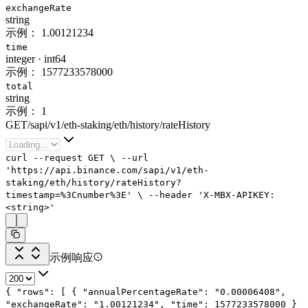
exchangeRate
string
示例：
1.00121234
time
integer
·
int64
示例：
1577233578000
total
string
示例：
1
GET
/
sapi
/
v1
/
eth-staking
/
eth
/
history
/
rateHistory
curl
--request
GET
\
--url
'https://api.binance.com/sapi/v1/eth-
staking/eth/history/rateHistory?
timestamp=%3Cnumber%3E'
\
--header
'X-MBX-APIKEY:
<string>'
示例响应
{
"rows"
: [
{
"annualPercentageRate"
:
"0.00006408"
,
"exchangeRate"
:
"1.00121234"
,
"time"
:
1577233578000
}