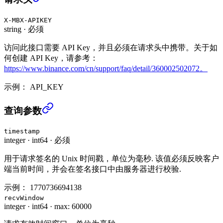
X-MBX-APIKEY
string
·
必须
访问此接口需要 API Key，并且必须在请求头中携带。关于如
何创建 API Key，请参考：
https://www.binance.com/cn/support/faq/detail/360002502072。
示例：
API_KEY
ETH质押账户 (USER_DATA)
›
查询参数
timestamp
integer
·
int64
·
必须
用于请求签名的 Unix 时间戳，单位为毫秒. 该值必须反映客户
端当前时间，并会在签名接口中由服务器进行校验.
示例：
1770736694138
recvWindow
integer
·
int64
·
max: 60000