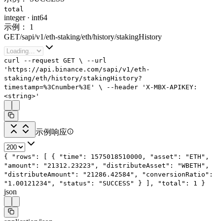
total
integer
·
int64
示例：
1
GET
/
sapi
/
v1
/
eth-staking
/
eth
/
history
/
stakingHistory
curl
--request
GET
\
--url
'https://api.binance.com/sapi/v1/eth-
staking/eth/history/stakingHistory?
timestamp=%3Cnumber%3E'
\
--header
'X-MBX-APIKEY:
<string>'
示例响应
{
"rows"
: [
{
"time"
:
1575018510000
,
"asset"
:
"ETH"
,
"amount"
:
"21312.23223"
,
"distributeAsset"
:
"WBETH"
,
"distributeAmount"
:
"21286.42584"
,
"conversionRatio"
:
"1.00121234"
,
"status"
:
"SUCCESS"
}
],
"total"
:
1
}
json