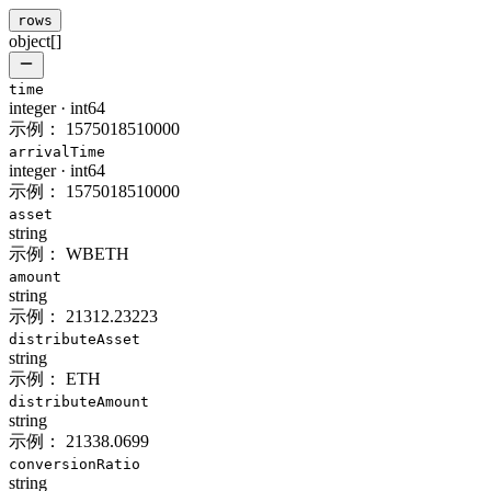
rows
object[]
time
integer
·
int64
示例：
1575018510000
arrivalTime
integer
·
int64
示例：
1575018510000
asset
string
示例：
WBETH
amount
string
示例：
21312.23223
distributeAsset
string
示例：
ETH
distributeAmount
string
示例：
21338.0699
conversionRatio
string