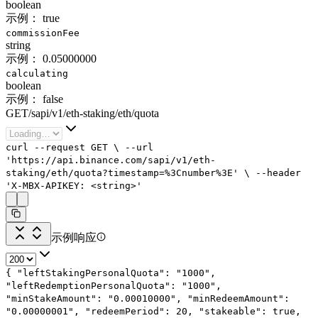
boolean
示例：
true
commissionFee
string
示例：
0.05000000
calculating
boolean
示例：
false
GET
/
sapi
/
v1
/
eth-staking
/
eth
/
quota
curl
--request
GET
\
--url
'https://api.binance.com/sapi/v1/eth-
staking/eth/quota?timestamp=%3Cnumber%3E'
\
--header
'X-MBX-APIKEY: <string>'
示例响应
{
"leftStakingPersonalQuota"
:
"1000"
,
"leftRedemptionPersonalQuota"
:
"1000"
,
"minStakeAmount"
:
"0.00010000"
,
"minRedeemAmount"
:
"0.00000001"
,
"redeemPeriod"
:
20
,
"stakeable"
:
true
,