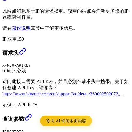
此端点消耗基于IP的请求权重。较重的端点会消耗更多您的IP
速率限制容量。
请在
限速说明
章节中了解更多信息。
IP 权重
150
查询WBETH收益历史 (USER_DATA)
›
请求头
X-MBX-APIKEY
string
·
必须
访问此接口需要 API Key，并且必须在请求头中携带。关于如
何创建 API Key，请参考：
https://www.binance.com/cn/support/faq/detail/360002502072。
示例：
API_KEY
查询WBETH收益历史 (USER_DATA)
›
查询参数
向 AI 询问本页内容
timestamp