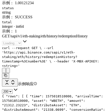
示例：
1.00121234
status
string
示例：
SUCCESS
total
integer
·
int64
示例：
1
GET
/
sapi
/
v1
/
eth-staking
/
eth
/
history
/
redemptionHistory
curl
--request
GET
\
--url
'https://api.binance.com/sapi/v1/eth-
staking/eth/history/redemptionHistory?
timestamp=%3Cnumber%3E'
\
--header
'X-MBX-APIKEY:
<string>'
示例响应
{
"rows"
: [
{
"time"
:
1575018510000
,
"arrivalTime"
:
1575018510000
,
"asset"
:
"WBETH"
,
"amount"
:
"21312.23223"
,
"distributeAsset"
:
"ETH"
,
"distributeAmount"
:
"21338.0699"
,
"conversionRatio"
: