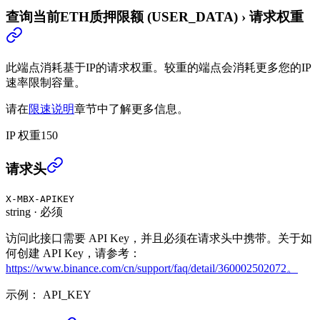
查询当前ETH质押限额 (USER_DATA)
›
请求权重
此端点消耗基于IP的请求权重。较重的端点会消耗更多您的IP
速率限制容量。
请在
限速说明
章节中了解更多信息。
IP 权重
150
查询当前ETH质押限额 (USER_DATA)
›
请求头
X-MBX-APIKEY
string
·
必须
访问此接口需要 API Key，并且必须在请求头中携带。关于如
何创建 API Key，请参考：
https://www.binance.com/cn/support/faq/detail/360002502072。
示例：
API_KEY