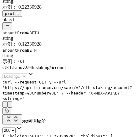
string
示例：
0.22330928
profit
object
amountFromWBETH
string
示例：
0.12330928
amountFromBETH
string
示例：
0.1
GET
/
sapi
/
v2
/
eth-staking
/
account
curl
--request
GET
\
--url
'https://api.binance.com/sapi/v2/eth-staking/account?
timestamp=%3Cnumber%3E'
\
--header
'X-MBX-APIKEY:
<string>'
示例响应
{
"holdingInETH"
:
"1.22330928"
,
"holdings"
: {