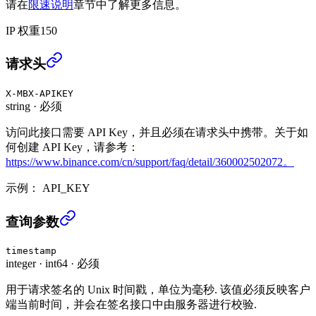
请在
限速说明
章节中了解更多信息。
IP 权重
150
查询WBETH汇率历史 (USER_DATA)
›
请求头
X-MBX-APIKEY
string
·
必须
访问此接口需要 API Key，并且必须在请求头中携带。关于如
何创建 API Key，请参考：
https://www.binance.com/cn/support/faq/detail/360002502072。
示例：
API_KEY
查询WBETH汇率历史 (USER_DATA)
›
查询参数
timestamp
integer
·
int64
·
必须
用于请求签名的 Unix 时间戳，单位为毫秒. 该值必须反映客户
端当前时间，并会在签名接口中由服务器进行校验.