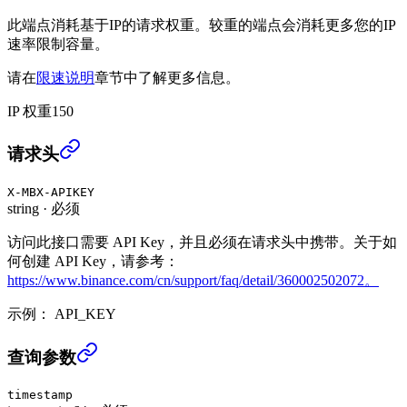
此端点消耗基于IP的请求权重。较重的端点会消耗更多您的IP
速率限制容量。
请在
限速说明
章节中了解更多信息。
IP 权重
150
查询ETH赎回记录 (USER_DATA)
›
请求头
X-MBX-APIKEY
string
·
必须
访问此接口需要 API Key，并且必须在请求头中携带。关于如
何创建 API Key，请参考：
https://www.binance.com/cn/support/faq/detail/360002502072。
示例：
API_KEY
查询ETH赎回记录 (USER_DATA)
›
查询参数
timestamp