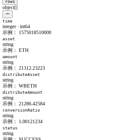
rows
object[]
time
integer
·
int64
示例：
1575018510000
asset
string
示例：
ETH
amount
string
示例：
21312.23223
distributeAsset
string
示例：
WBETH
distributeAmount
string
示例：
21286.42584
conversionRatio
string
示例：
1.00121234
status
string
示例：
SUCCESS