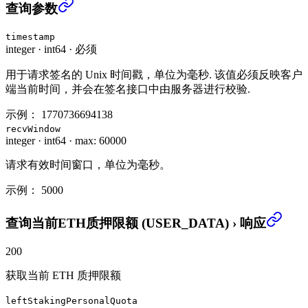
查询当前ETH质押限额 (USER_DATA)
›
查询参数
timestamp
integer
·
int64
·
必须
用于请求签名的 Unix 时间戳，单位为毫秒. 该值必须反映客户
端当前时间，并会在签名接口中由服务器进行校验.
示例：
1770736694138
recvWindow
integer
·
int64
·
max: 60000
请求有效时间窗口，单位为毫秒。
示例：
5000
查询当前ETH质押限额 (USER_DATA)
›
响应
200
获取当前 ETH 质押限额
leftStakingPersonalQuota