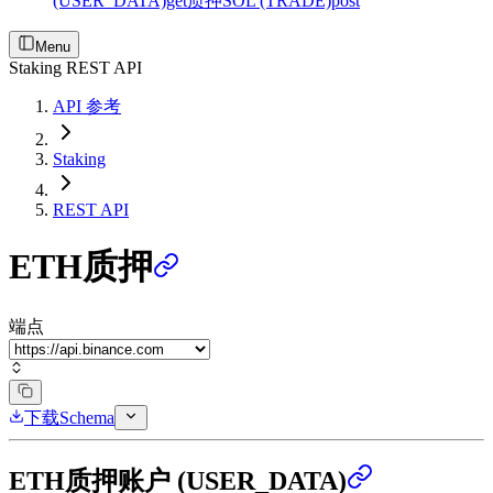
(USER_DATA)
get
质押SOL (TRADE)
post
Menu
Staking REST API
API 参考
Staking
REST API
ETH质押
端点
下载Schema
ETH质押账户 (USER_DATA)