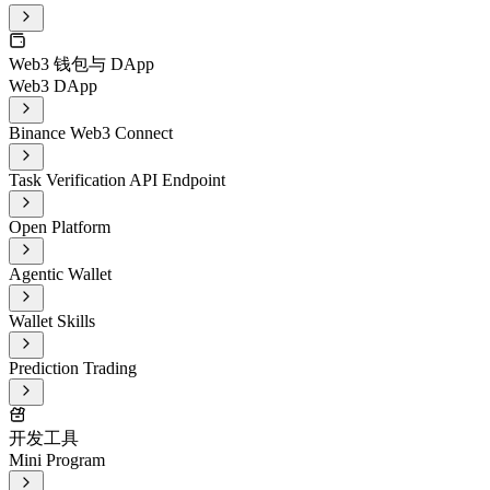
Web3 钱包与 DApp
Web3 DApp
Binance Web3 Connect
Task Verification API Endpoint
Open Platform
Agentic Wallet
Wallet Skills
Prediction Trading
开发工具
Mini Program