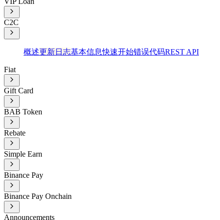
VIP Loan
C2C
概述
更新日志
基本信息
快速开始
错误代码
REST API
Fiat
Gift Card
BAB Token
Rebate
Simple Earn
Binance Pay
Binance Pay Onchain
Announcements