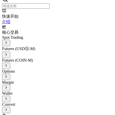
快速开始
介绍
核心交易
Spot Trading
Futures (USDⓈ-M)
Futures (COIN-M)
Options
Margin
Wallet
Convert