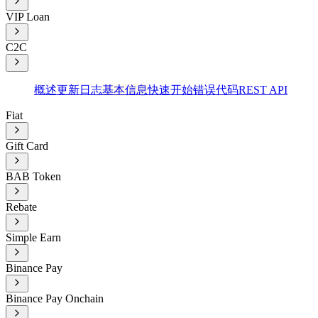
VIP Loan
C2C
概述
更新日志
基本信息
快速开始
错误代码
REST API
Fiat
Gift Card
BAB Token
Rebate
Simple Earn
Binance Pay
Binance Pay Onchain