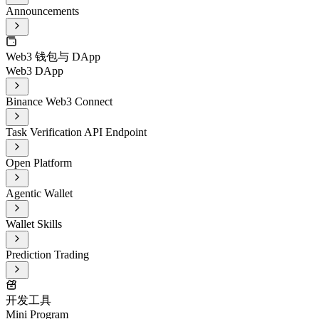
Announcements
Web3 钱包与 DApp
Web3 DApp
Binance Web3 Connect
Task Verification API Endpoint
Open Platform
Agentic Wallet
Wallet Skills
Prediction Trading
开发工具
Mini Program