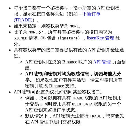
每个接口都有一个鉴权类型，指示所需的 API 密钥权
限，显示在接口名称旁边（例如，
下新订单
(TRADE)
）。
如果未指定，则鉴权类型为
。
NONE
除了为
外，所有具有鉴权类型的接口均视为
NONE
请求（即包含
），
listenKey 管理
除
SIGNED
signature
外。
具有鉴权类型的接口需要提供有效的 API 密钥并验证通
过。
API 密钥可在您的 Binance 账户的
API 管理
页面创
建。
API 密钥和密钥对均为敏感信息，切勿与他人分
享。
如果发现账户有异常活动，请立即撤销所有
密钥并联系 Binance 支持。
API 密钥可配置为仅允许访问某些鉴权接口。
例如，您可以拥有具有
权限的 API 密钥用
TRADE
于交易，同时使用具有
权限的另一个
USER_DATA
API 密钥来监控订单状态。
默认情况下，API 密钥无法进行
，您需要先
TRADE
在 API 管理中启用交易权限。