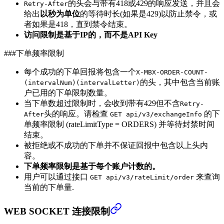
的头会与带有418或429的响应发送，并且会
Retry-After
给出
以秒为单位
的等待时长(如果是429)以防止禁令，或
者如果是418，直到禁令结束。
访问限制是基于IP的，而不是API Key
###下单频率限制
每个成功的下单回报将包含一个
X-MBX-ORDER-COUNT-
的头，其中包含当前账
(intervalNum)(intervalLetter)
户已用的下单限制数量。
当下单数超过限制时，会收到带有429但不含
Retry-
头的响应。请检查
的下
After
GET api/v3/exchangeInfo
单频率限制 (rateLimitType = ORDERS) 并等待封禁时间
结束。
被拒绝或不成功的下单并不保证回报中包含以上头内
容。
下单频率限制是基于每个账户计数的。
用户可以通过接口
来查询
GET api/v3/rateLimit/order
当前的下单量.
WEB SOCKET 连接限制