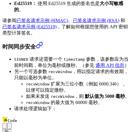
Ed25519：
使用 Ed25519 生成的签名也是
大小写敏感
的
。
请参阅
已签名请求示例 (HMAC)
、
已签名请求示例 (RSA)
和
已签名请求示例 (Ed25519)
，了解如何根据您使用的 API 密钥
类型计算签名。
时间同步安全
请求还需要一个
参数，该参数应为当
SIGNED
timestamp
前时间戳，单位为毫秒或微秒。（参见
通用 API 信息
）
另一个可选参数
，用以指定请求的有效期，
recvWindow
只能以毫秒为单位。
扩展为三位小数（例如 6000.346），
recvWindow
以便可以指定微秒。
如果未发送
，则
默认值为 5000 毫秒
。
recvWindow
的最大值为 60000 毫秒。
recvWindow
请求处理逻辑如下：
Code