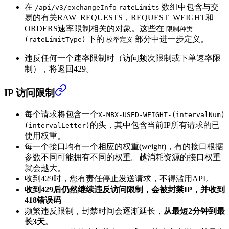
在
数组中包含与交
/api/v3/exchangeInfo
rateLimits
易的有关RAW_REQUESTS，REQUEST_WEIGHT和
ORDERS速率限制相关的对象。这些在
限制种类
下的
部分中进一步定义。
(rateLimitType)
枚举定义
违反任何一个速率限制时（访问频次限制或下单速率限
制），将返回429。
IP 访问限制
每个请求将包含一个
X-MBX-USED-WEIGHT-(intervalNum)
的头，其中包含当前IP所有请求的已
(intervalLetter)
使用权重。
每一个接口均有一个相应的权重(weight)，有的接口根据
参数不同可能拥有不同的权重。越消耗资源的接口权重
就会越大。
收到429时，您有责任停止发送请求，不得滥用API。
收到429后仍然继续违反访问限制，会被封禁IP，并收到
418错误码
频繁违反限制，封禁时间会逐渐延长，
从最短2分钟到最
长3天
。