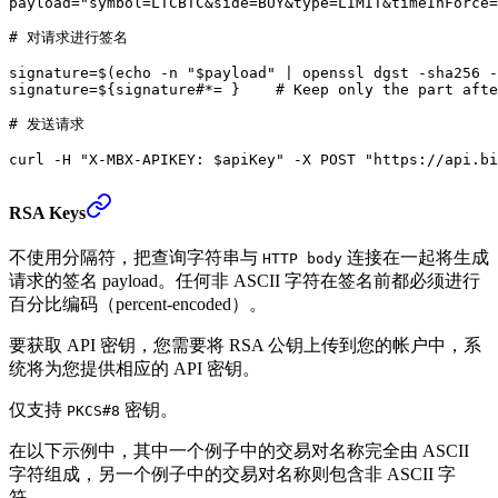
payload
=
"symbol=LTCBTC&side=BUY&type=LIMIT&timeInForce=
# 对请求进行签名
signature
=
$(
echo
 -n
 "
$payload
"
 |
 openssl
 dgst
 -sha256
 -
signature
=
${signature
#*
= }    
# Keep only the part afte
# 发送请求
curl
 -H
 "X-MBX-APIKEY: 
$apiKey
"
 -X
 POST
 "https://api.bi
RSA Keys
不使用分隔符，把查询字符串与
连接在一起将生成
HTTP body
请求的签名 payload。任何非 ASCII 字符在签名前都必须进行
百分比编码（percent-encoded）。
要获取 API 密钥，您需要将 RSA 公钥上传到您的帐户中，系
统将为您提供相应的 API 密钥。
仅支持
密钥。
PKCS#8
在以下示例中，其中一个例子中的交易对名称完全由 ASCII
字符组成，另一个例子中的交易对名称则包含非 ASCII 字
符。