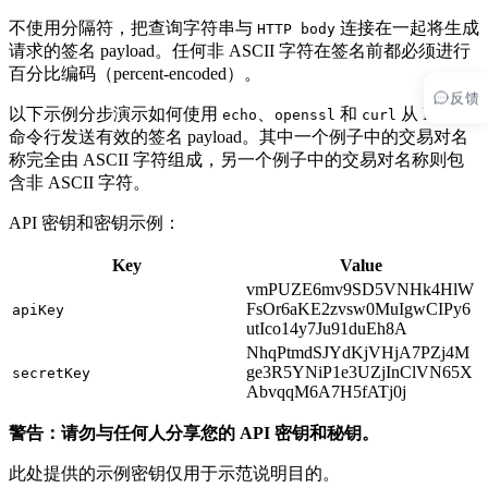
不使用分隔符，把查询字符串与
连接在一起将生成
HTTP body
请求的签名 payload。任何非 ASCII 字符在签名前都必须进行
百分比编码（percent-encoded）。
反馈
以下示例分步演示如何使用
、
和
从 Linux
echo
openssl
curl
命令行发送有效的签名 payload。其中一个例子中的交易对名
称完全由 ASCII 字符组成，另一个例子中的交易对名称则包
含非 ASCII 字符。
API 密钥和密钥示例：
Key
Value
vmPUZE6mv9SD5VNHk4HlW
FsOr6aKE2zvsw0MuIgwCIPy6
apiKey
utIco14y7Ju91duEh8A
NhqPtmdSJYdKjVHjA7PZj4M
ge3R5YNiP1e3UZjInClVN65X
secretKey
AbvqqM6A7H5fATj0j
警告：请勿与任何人分享您的 API 密钥和秘钥。
此处提供的示例密钥仅用于示范说明目的。