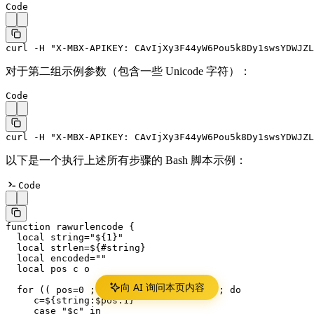
Code
curl -H "X-MBX-APIKEY: CAvIjXy3F44yW6Pou5k8Dy1swsYDWJZ
对于第二组示例参数（包含一些 Unicode 字符）：
Code
curl -H "X-MBX-APIKEY: CAvIjXy3F44yW6Pou5k8Dy1swsYDWJZL
以下是一个执行上述所有步骤的 Bash 脚本示例：
Code
function
 rawurlencode
 {
  local
 string
=
"
${1}
"
  local
 strlen
=
${
#
string}
  local
 encoded
=
""
  local
 pos c o
向 AI 询问本页内容
  for
 (( pos
=
0
 ; pos
<
strlen ; pos
++
 )); 
do
     c
=
${string
:
$pos
:
1}
     case
 "
$c
"
 in