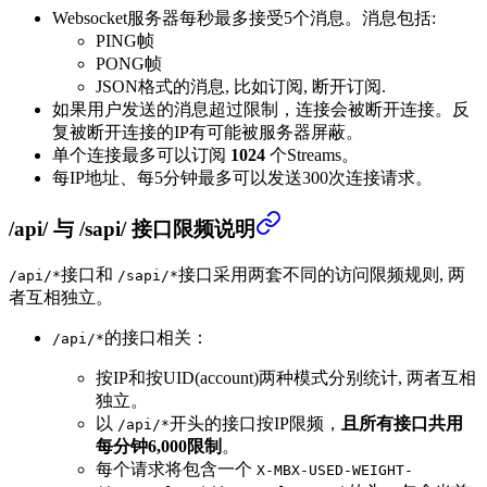
Websocket服务器每秒最多接受5个消息。消息包括:
PING帧
PONG帧
JSON格式的消息, 比如订阅, 断开订阅.
如果用户发送的消息超过限制，连接会被断开连接。反
复被断开连接的IP有可能被服务器屏蔽。
单个连接最多可以订阅
1024
个Streams。
每IP地址、每5分钟最多可以发送300次连接请求。
/api/ 与 /sapi/ 接口限频说明
接口和
接口采用两套不同的访问限频规则, 两
/api/*
/sapi/*
者互相独立。
的接口相关：
/api/*
按IP和按UID(account)两种模式分别统计, 两者互相
独立。
以
开头的接口按IP限频，
且所有接口共用
/api/*
每分钟6,000限制
。
每个请求将包含一个
X-MBX-USED-WEIGHT-