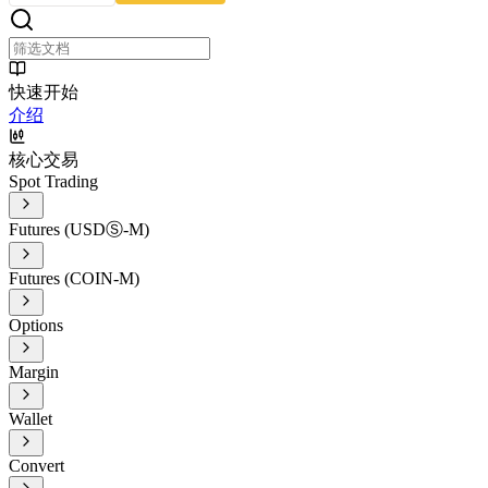
快速开始
介绍
核心交易
Spot Trading
Futures (USDⓈ-M)
Futures (COIN-M)
Options
Margin
Wallet
Convert