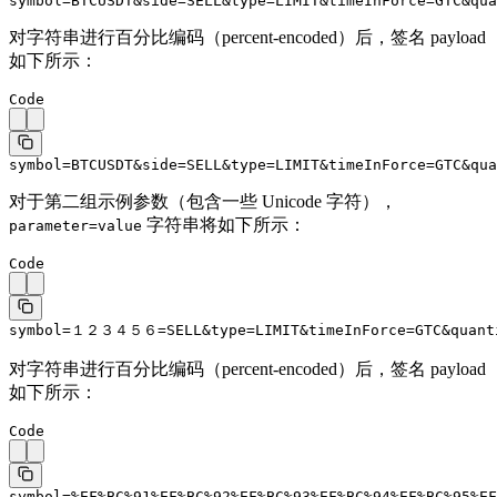
symbol=BTCUSDT&side=SELL&type=LIMIT&timeInForce=GTC&qua
对字符串进行百分比编码（percent-encoded）后，签名 payload
如下所示：
Code
symbol=BTCUSDT&side=SELL&type=LIMIT&timeInForce=GTC&qua
对于第二组示例参数（包含一些 Unicode 字符），
字符串将如下所示：
parameter=value
Code
symbol=１２３４５６=SELL&type=LIMIT&timeInForce=GTC&quantit
对字符串进行百分比编码（percent-encoded）后，签名 payload
如下所示：
Code
symbol=%EF%BC%91%EF%BC%92%EF%BC%93%EF%BC%94%EF%BC%95%EF