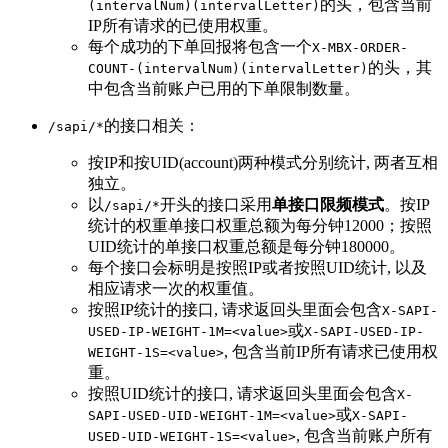
的头，包含当前
(intervalNum)(intervalLetter)
IP所有请求的已使用权重。
每个成功的下单回报将包含一个
X-MBX-ORDER-
的头，其
COUNT-(intervalNum)(intervalLetter)
中包含当前账户已用的下单限制数量。
的接口相关：
/sapi/*
按IP和按UID(account)两种模式分别统计, 两者互相
独立。
以
开头的接口采用
单接口限频模式
。按IP
/sapi/*
统计的权重单接口权重总额为每分钟12000；按照
UID统计的单接口权重总额是每分钟180000。
每个接口会标明是按照IP或者按照UID统计, 以及
相应请求一次的权重值。
按照IP统计的接口, 请求返回头里面会包含
X-SAPI-
或
USED-IP-WEIGHT-1M=<value>
X-SAPI-USED-IP-
, 包含当前IP所有请求已使用权
WEIGHT-1S=<value>
重。
按照UID统计的接口, 请求返回头里面会包含
X-
或
SAPI-USED-UID-WEIGHT-1M=<value>
X-SAPI-
, 包含当前账户所有
USED-UID-WEIGHT-1S=<value>