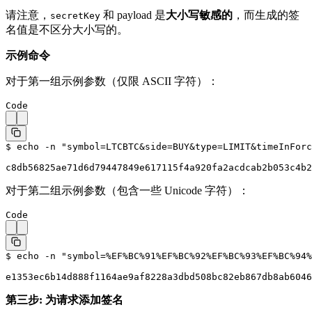
请注意，
和 payload 是
大小写敏感的
，而生成的签
secretKey
名值是不区分大小写的。
示例命令
对于第一组示例参数（仅限 ASCII 字符）：
Code
$ echo -n 
"symbol=LTCBTC&side=BUY&type=LIMIT&timeInForc
c8db56825ae71d6d79447849e617115f4a920fa2acdcab2b053c4b2
对于第二组示例参数（包含一些 Unicode 字符）：
Code
$ echo -n 
"symbol=%EF%BC%91%EF%BC%92%EF%BC%93%EF%BC%94%
e1353ec6b14d888f1164ae9af8228a3dbd508bc82eb867db8ab6046
第三步: 为请求添加签名