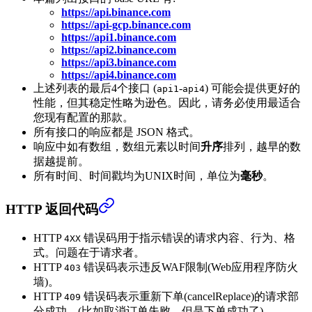
https://api.binance.com
https://api-gcp.binance.com
https://api1.binance.com
https://api2.binance.com
https://api3.binance.com
https://api4.binance.com
上述列表的最后4个接口 (
-
) 可能会提供更好的
api1
api4
性能，但其稳定性略为逊色。因此，请务必使用最适合
您现有配置的那款。
所有接口的响应都是 JSON 格式。
响应中如有数组，数组元素以时间
升序
排列，越早的数
据越提前。
所有时间、时间戳均为UNIX时间，单位为
毫秒
。
HTTP 返回代码
HTTP
错误码用于指示错误的请求内容、行为、格
4XX
式。问题在于请求者。
HTTP
错误码表示违反WAF限制(Web应用程序防火
403
墙)。
HTTP
错误码表示重新下单(cancelReplace)的请求部
409
分成功。(比如取消订单失败，但是下单成功了)