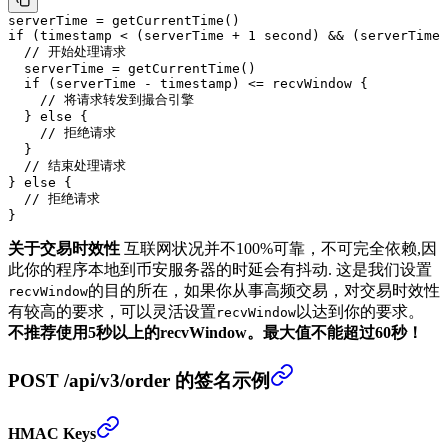
serverTime 
=
 getCurrentTime
()
if
 (timestamp 
<
 (serverTime 
+
 1
 second) 
&&
 (serverTime 
  // 开始处理请求
  serverTime 
=
 getCurrentTime
()
  if
 (serverTime 
-
 timestamp) 
<=
 recvWindow {
    // 将请求转发到撮合引擎
  } 
else
 {
    // 拒绝请求
  }
  // 结束处理请求
} 
else
 {
  // 拒绝请求
}
关于交易时效性
互联网状况并不100%可靠，不可完全依赖,因
此你的程序本地到币安服务器的时延会有抖动. 这是我们设置
的目的所在，如果你从事高频交易，对交易时效性
recvWindow
有较高的要求，可以灵活设置
以达到你的要求。
recvWindow
不推荐使用5秒以上的recvWindow。最大值不能超过60秒！
POST /api/v3/order 的签名示例
HMAC Keys