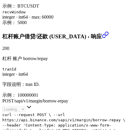
示例：
BTCUSDT
recvWindow
integer
·
int64
·
max: 60000
示例：
5000
杠杆账户借贷/还款 (USER_DATA)
›
响应
200
杠杆 账户 borrow/repay
tranId
integer
·
int64
字段说明：tran ID.
示例：
100000001
POST
/
sapi
/
v1
/
margin
/
borrow-repay
curl
--request
POST
\
--url
https://api.binance.com/sapi/v1/margin/borrow-repay
\
--header
'Content-Type: application/x-www-form-