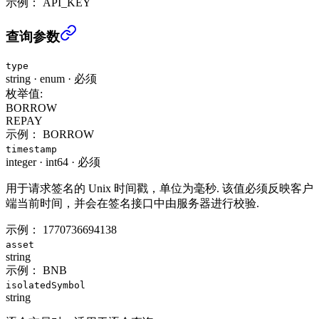
示例：
API_KEY
查询借贷/还款记录 (USER_DATA)
›
查询参数
type
string
·
enum
·
必须
枚举值:
BORROW
REPAY
示例：
BORROW
timestamp
integer
·
int64
·
必须
用于请求签名的 Unix 时间戳，单位为毫秒. 该值必须反映客户
端当前时间，并会在签名接口中由服务器进行校验.
示例：
1770736694138
asset
string
示例：
BNB
isolatedSymbol
string