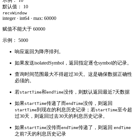
示例：
10
默认值：
10
recvWindow
integer
·
int64
·
max: 60000
赋值不能大于 60000
示例：
5000
响应返回为降序排列。
如果发送isolatedSymbol，返回指定逐仓symbol的记录。
查询时间范围最大不得超过30天。这是确保数据正确性
必须的。
若
和
没传，则默认返回最近7天数据
startTime
endTime
如果
传递了而
没传，则返回
startTime
endTime
到现在的利息历史记录；若
至今超
startTime
startTime
过30天，则返回过去30天的利息历史记录。
如果
没传而
传递了，则返回
startTime
endTime
endTime
之前7天的利息历史记录