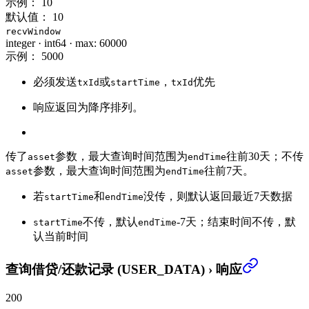
示例：
10
默认值：
10
recvWindow
integer
·
int64
·
max: 60000
示例：
5000
必须发送
或
，
优先
txId
startTime
txId
响应返回为降序排列。
传了
参数，最大查询时间范围为
往前30天；不传
asset
endTime
参数，最大查询时间范围为
往前7天。
asset
endTime
若
和
没传，则默认返回最近7天数据
startTime
endTime
不传，默认
-7天；结束时间不传，默
startTime
endTime
认当前时间
查询借贷/还款记录 (USER_DATA)
›
响应
200