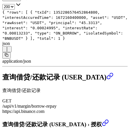
{
"rows"
: [
{
"txId"
:
1352286576452864800
,
"interestAccuredTime"
:
1672160400000
,
"asset"
:
"USDT"
,
"rawAsset"
:
"USDT"
,
"principal"
:
"45.3313"
,
"interest"
:
"0.00024995"
,
"interestRate"
:
"0.00013233"
,
"type"
:
"ON_BORROW"
,
"isolatedSymbol"
:
"BNBUSDT"
}
],
"total"
:
1
}
json
application/json
查询借贷/还款记录 (USER_DATA)
查询借贷/还款记录
GET
/sapi/v1/margin/borrow-repay
https://api.binance.com
查询借贷/还款记录 (USER_DATA)
›
授权