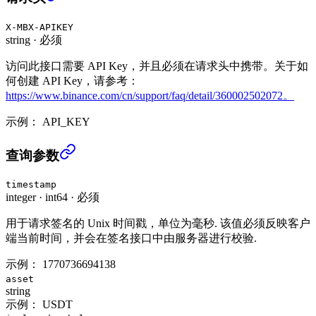
X-MBX-APIKEY
string
·
必须
访问此接口需要 API Key，并且必须在请求头中携带。关于如
何创建 API Key，请参考：
https://www.binance.com/cn/support/faq/detail/360002502072。
示例：
API_KEY
获取利息历史 (USER_DATA)
›
查询参数
timestamp
integer
·
int64
·
必须
用于请求签名的 Unix 时间戳，单位为毫秒. 该值必须反映客户
端当前时间，并会在签名接口中由服务器进行校验.
示例：
1770736694138
asset
string
示例：
USDT