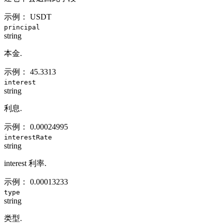
示例：
USDT
principal
string
本金.
示例：
45.3313
interest
string
利息.
示例：
0.00024995
interestRate
string
interest 利率.
示例：
0.00013233
type
string
类型.