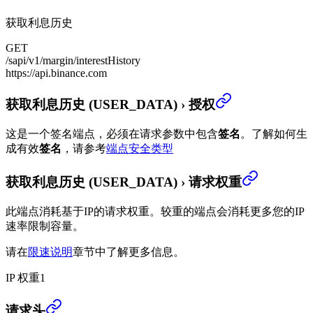
获取利息历史
GET
/sapi/v1/margin/interestHistory
https://api.binance.com
获取利息历史 (USER_DATA)
›
授权
这是一个签名端点，必须在请求参数中包含
签名
。
了解如何生
成有效
签名
，请参考
端点安全类型
获取利息历史 (USER_DATA)
›
请求权重
此端点消耗基于IP的请求权重。较重的端点会消耗更多您的IP
速率限制容量。
请在
限速说明
章节中了解更多信息。
IP 权重
1
获取利息历史 (USER_DATA)
›
请求头