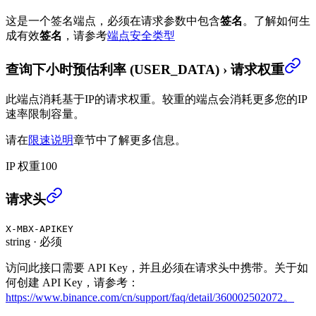
这是一个签名端点，必须在请求参数中包含
签名
。
了解如何生
成有效
签名
，请参考
端点安全类型
查询下小时预估利率 (USER_DATA)
›
请求权重
此端点消耗基于IP的请求权重。较重的端点会消耗更多您的IP
速率限制容量。
请在
限速说明
章节中了解更多信息。
IP 权重
100
查询下小时预估利率 (USER_DATA)
›
请求头
X-MBX-APIKEY
string
·
必须
访问此接口需要 API Key，并且必须在请求头中携带。关于如
何创建 API Key，请参考：
https://www.binance.com/cn/support/faq/detail/360002502072。