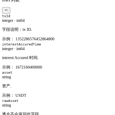
rows 列表.
txId
integer
·
int64
字段说明：tx ID.
示例：
1352286576452864800
interestAccuredTime
integer
·
int64
interest Accured 时间.
示例：
1672160400000
asset
string
资产.
示例：
USDT
rawAsset
string
逐仓不会返回此字段