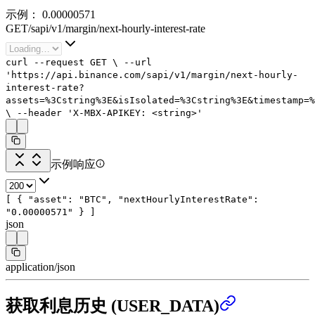
示例：
0.00000571
GET
/
sapi
/
v1
/
margin
/
next-hourly-interest-rate
curl
--request
GET
\
--url
'https://api.binance.com/sapi/v1/margin/next-hourly-
interest-rate?
assets=%3Cstring%3E&isIsolated=%3Cstring%3E&timestamp=%
\
--header
'X-MBX-APIKEY: <string>'
示例响应
[
{
"asset"
:
"BTC"
,
"nextHourlyInterestRate"
:
"0.00000571"
}
]
json
application/json
获取利息历史 (USER_DATA)