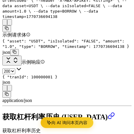
urlencoded'
\
--header
'X-MBX-APIKEY: <string>'
\
--
data
asset=USDT
\
--data
isIsolated=FALSE
\
--data
amount=
1.0
\
--data
type=BORROW
\
--data
timestamp=
1770736694138
示例请求体
{
"asset"
:
"USDT"
,
"isIsolated"
:
"FALSE"
,
"amount"
:
"1.0"
,
"type"
:
"BORROW"
,
"timestamp"
:
1770736694138
}
json
示例响应
{
"tranId"
:
100000001
}
json
application/json
获取杠杆利率历史 (USER_DATA)
向 AI 询问本页内容
获取杠杆利率历史