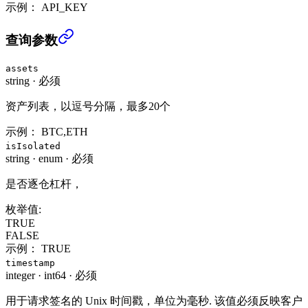
示例：
API_KEY
查询下小时预估利率 (USER_DATA)
›
查询参数
assets
string
·
必须
资产列表，以逗号分隔，最多20个
示例：
BTC,ETH
isIsolated
string
·
enum
·
必须
是否逐仓杠杆，
枚举值:
TRUE
FALSE
示例：
TRUE
timestamp
integer
·
int64
·
必须
用于请求签名的 Unix 时间戳，单位为毫秒. 该值必须反映客户