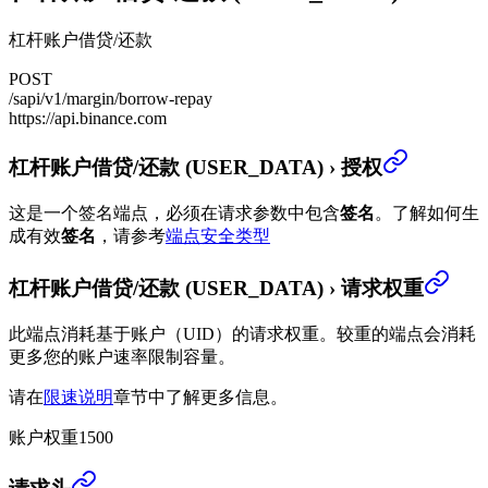
杠杆账户借贷/还款
POST
/sapi/v1/margin/borrow-repay
https://api.binance.com
杠杆账户借贷/还款 (USER_DATA)
›
授权
这是一个签名端点，必须在请求参数中包含
签名
。
了解如何生
成有效
签名
，请参考
端点安全类型
杠杆账户借贷/还款 (USER_DATA)
›
请求权重
此端点消耗基于账户（UID）的请求权重。较重的端点会消耗
更多您的账户速率限制容量。
请在
限速说明
章节中了解更多信息。
账户权重
1500
杠杆账户借贷/还款 (USER_DATA)
›