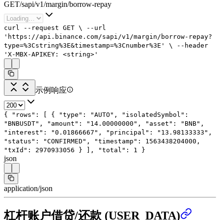
GET
/
sapi
/
v1
/
margin
/
borrow-repay
curl
--request
GET
\
--url
'https://api.binance.com/sapi/v1/margin/borrow-repay?
type=%3Cstring%3E&timestamp=%3Cnumber%3E'
\
--header
'X-MBX-APIKEY: <string>'
示例响应
{
"rows"
: [
{
"type"
:
"AUTO"
,
"isolatedSymbol"
:
"BNBUSDT"
,
"amount"
:
"14.00000000"
,
"asset"
:
"BNB"
,
"interest"
:
"0.01866667"
,
"principal"
:
"13.98133333"
,
"status"
:
"CONFIRMED"
,
"timestamp"
:
1563438204000
,
"txId"
:
2970933056
}
],
"total"
:
1
}
json
application/json
杠杆账户借贷/还款 (USER_DATA)