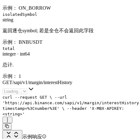
示例：
ON_BORROW
isolatedSymbol
string
返回逐仓symbol; 若是全仓不会返回此字段
示例：
BNBUSDT
total
integer
·
int64
总计.
示例：
1
GET
/
sapi
/
v1
/
margin
/
interestHistory
curl
--request
GET
\
--url
'https://api.binance.com/sapi/v1/margin/interestHistory
timestamp=%3Cnumber%3E'
\
--header
'X-MBX-APIKEY:
<string>'
示例响应