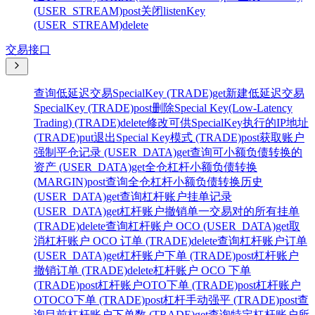
(USER_STREAM)
post
关闭listenKey
(USER_STREAM)
delete
交易接口
查询低延迟交易SpecialKey (TRADE)
get
新建低延迟交易
SpecialKey (TRADE)
post
删除Special Key(Low-Latency
Trading) (TRADE)
delete
修改可供SpecialKey执行的IP地址
(TRADE)
put
退出Special Key模式 (TRADE)
post
获取账户
强制平仓记录 (USER_DATA)
get
查询可小额负债转换的
资产 (USER_DATA)
get
全仓杠杆小额负债转换
(MARGIN)
post
查询全仓杠杆小额负债转换历史
(USER_DATA)
get
查询杠杆账户挂单记录
(USER_DATA)
get
杠杆账户撤销单一交易对的所有挂单
(TRADE)
delete
查询杠杆账户 OCO (USER_DATA)
get
取
消杠杆账户 OCO 订单 (TRADE)
delete
查询杠杆账户订单
(USER_DATA)
get
杠杆账户下单 (TRADE)
post
杠杆账户
撤销订单 (TRADE)
delete
杠杆账户 OCO 下单
(TRADE)
post
杠杆账户OTO下单 (TRADE)
post
杠杆账户
OTOCO下单 (TRADE)
post
杠杆手动强平 (TRADE)
post
查
询目前杠杆账户下单数 (TRADE)
get
查询特定杠杆账户所