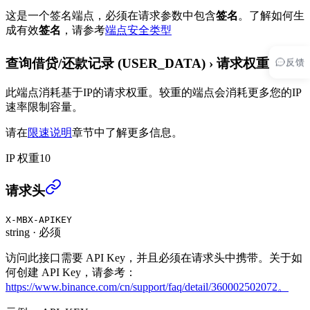
这是一个签名端点，必须在请求参数中包含
签名
。
了解如何生
成有效
签名
，请参考
端点安全类型
反馈
查询借贷/还款记录 (USER_DATA)
›
请求权重
此端点消耗基于IP的请求权重。较重的端点会消耗更多您的IP
速率限制容量。
请在
限速说明
章节中了解更多信息。
IP 权重
10
查询借贷/还款记录 (USER_DATA)
›
请求头
X-MBX-APIKEY
string
·
必须
访问此接口需要 API Key，并且必须在请求头中携带。关于如
何创建 API Key，请参考：
https://www.binance.com/cn/support/faq/detail/360002502072。