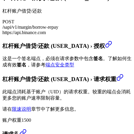
杠杆账户借贷/还款
POST
/sapi/v1/margin/borrow-repay
https://api.binance.com
杠杆账户借贷/还款 (USER_DATA)
›
授权
这是一个签名端点，必须在请求参数中包含
签名
。
了解如何生
成有效
签名
，请参考
端点安全类型
杠杆账户借贷/还款 (USER_DATA)
›
请求权重
此端点消耗基于账户（UID）的请求权重。较重的端点会消耗
更多您的账户速率限制容量。
请在
限速说明
章节中了解更多信息。
账户权重
1500
杠杆账户借贷/还款 (USER_DATA)
›