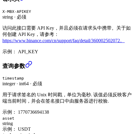
X-MBX-APIKEY
string
·
必须
访问此接口需要 API Key，并且必须在请求头中携带。关于如
何创建 API Key，请参考：
https://www.binance.com/cn/support/faq/detail/360002502072。
示例：
API_KEY
获取利息历史 (USER_DATA)
›
查询参数
timestamp
integer
·
int64
·
必须
用于请求签名的 Unix 时间戳，单位为毫秒. 该值必须反映客户
端当前时间，并会在签名接口中由服务器进行校验.
示例：
1770736694138
asset
string
示例：
USDT