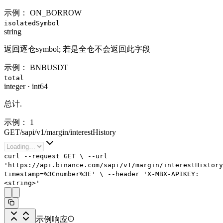
示例：
ON_BORROW
isolatedSymbol
string
返回逐仓symbol; 若是全仓不会返回此字段
示例：
BNBUSDT
total
integer
·
int64
总计.
示例：
1
GET
/
sapi
/
v1
/
margin
/
interestHistory
curl
--request
GET
\
--url
'https://api.binance.com/sapi/v1/margin/interestHistory
timestamp=%3Cnumber%3E'
\
--header
'X-MBX-APIKEY:
<string>'
示例响应