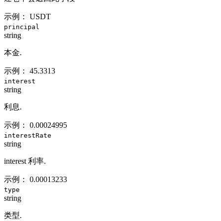
示例：
USDT
principal
string
本金.
示例：
45.3313
interest
string
利息.
示例：
0.00024995
interestRate
string
interest 利率.
示例：
0.00013233
type
string
类型.