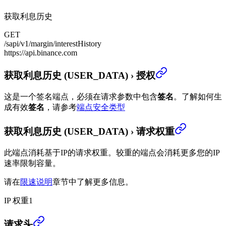
获取利息历史
GET
/sapi/v1/margin/interestHistory
https://api.binance.com
获取利息历史 (USER_DATA)
›
授权
这是一个签名端点，必须在请求参数中包含
签名
。
了解如何生
成有效
签名
，请参考
端点安全类型
获取利息历史 (USER_DATA)
›
请求权重
此端点消耗基于IP的请求权重。较重的端点会消耗更多您的IP
速率限制容量。
请在
限速说明
章节中了解更多信息。
IP 权重
1
获取利息历史 (USER_DATA)
›
请求头