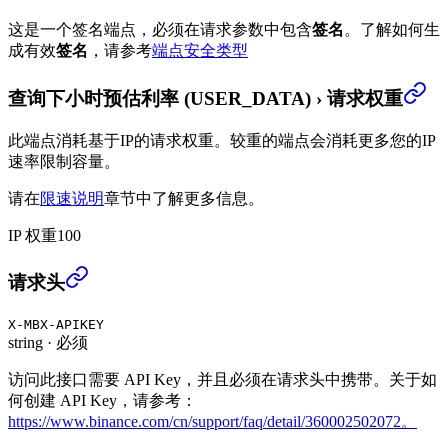
这是一个签名端点，必须在请求参数中包含
签名
。
了解如何生
成有效
签名
，请参考
端点安全类型
查询下小时预估利率 (USER_DATA)
›
请求权重
此端点消耗基于IP的请求权重。较重的端点会消耗更多您的IP
速率限制容量。
请在
限速说明
章节中了解更多信息。
IP 权重
100
查询下小时预估利率 (USER_DATA)
›
请求头
X-MBX-APIKEY
string
·
必须
访问此接口需要 API Key，并且必须在请求头中携带。关于如
何创建 API Key，请参考：
https://www.binance.com/cn/support/faq/detail/360002502072。