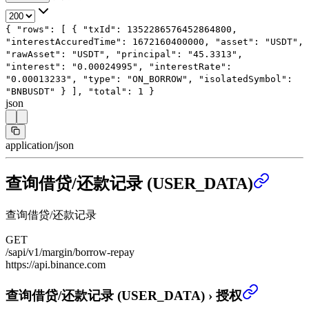
{
"rows"
: [
{
"txId"
:
1352286576452864800
,
"interestAccuredTime"
:
1672160400000
,
"asset"
:
"USDT"
,
"rawAsset"
:
"USDT"
,
"principal"
:
"45.3313"
,
"interest"
:
"0.00024995"
,
"interestRate"
:
"0.00013233"
,
"type"
:
"ON_BORROW"
,
"isolatedSymbol"
:
"BNBUSDT"
}
],
"total"
:
1
}
json
application/json
查询借贷/还款记录 (USER_DATA)
查询借贷/还款记录
GET
/sapi/v1/margin/borrow-repay
https://api.binance.com
查询借贷/还款记录 (USER_DATA)
›
授权