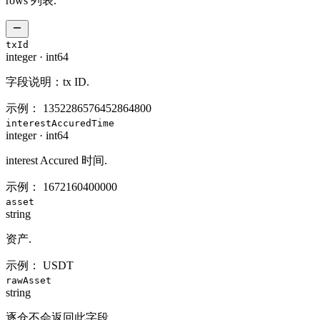
rows 列表.
txId
integer
·
int64
字段说明：tx ID.
示例：
1352286576452864800
interestAccuredTime
integer
·
int64
interest Accured 时间.
示例：
1672160400000
asset
string
资产.
示例：
USDT
rawAsset
string
逐仓不会返回此字段