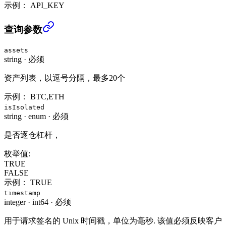
示例：
API_KEY
查询下小时预估利率 (USER_DATA)
›
查询参数
assets
string
·
必须
资产列表，以逗号分隔，最多20个
示例：
BTC,ETH
isIsolated
string
·
enum
·
必须
是否逐仓杠杆，
枚举值:
TRUE
FALSE
示例：
TRUE
timestamp
integer
·
int64
·
必须
用于请求签名的 Unix 时间戳，单位为毫秒. 该值必须反映客户