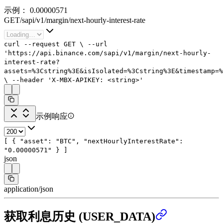
示例：
0.00000571
GET
/
sapi
/
v1
/
margin
/
next-hourly-interest-rate
curl
--request
GET
\
--url
'https://api.binance.com/sapi/v1/margin/next-hourly-
interest-rate?
assets=%3Cstring%3E&isIsolated=%3Cstring%3E&timestamp=%
\
--header
'X-MBX-APIKEY: <string>'
示例响应
[
{
"asset"
:
"BTC"
,
"nextHourlyInterestRate"
:
"0.00000571"
}
]
json
application/json
获取利息历史 (USER_DATA)