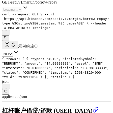
GET
/
sapi
/
v1
/
margin
/
borrow-repay
curl
--request
GET
\
--url
'https://api.binance.com/sapi/v1/margin/borrow-repay?
type=%3Cstring%3E&timestamp=%3Cnumber%3E'
\
--header
'X-MBX-APIKEY: <string>'
示例响应
{
"rows"
: [
{
"type"
:
"AUTO"
,
"isolatedSymbol"
:
"BNBUSDT"
,
"amount"
:
"14.00000000"
,
"asset"
:
"BNB"
,
"interest"
:
"0.01866667"
,
"principal"
:
"13.98133333"
,
"status"
:
"CONFIRMED"
,
"timestamp"
:
1563438204000
,
"txId"
:
2970933056
}
],
"total"
:
1
}
json
application/json
杠杆账户借贷/还款 (USER_DATA)