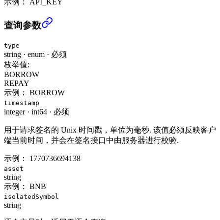
示例：
API_KEY
查询借贷/还款记录 (USER_DATA)
›
查询参数
type
string
·
enum
·
必须
枚举值:
BORROW
REPAY
示例：
BORROW
timestamp
integer
·
int64
·
必须
用于请求签名的 Unix 时间戳，单位为毫秒. 该值必须反映客户
端当前时间，并会在签名接口中由服务器进行校验.
示例：
1770736694138
asset
string
示例：
BNB
isolatedSymbol
string