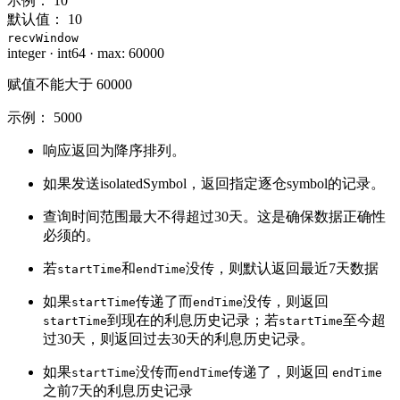
示例：
10
默认值：
10
recvWindow
integer
·
int64
·
max: 60000
赋值不能大于 60000
示例：
5000
响应返回为降序排列。
如果发送isolatedSymbol，返回指定逐仓symbol的记录。
查询时间范围最大不得超过30天。这是确保数据正确性
必须的。
若
和
没传，则默认返回最近7天数据
startTime
endTime
如果
传递了而
没传，则返回
startTime
endTime
到现在的利息历史记录；若
至今超
startTime
startTime
过30天，则返回过去30天的利息历史记录。
如果
没传而
传递了，则返回
startTime
endTime
endTime
之前7天的利息历史记录