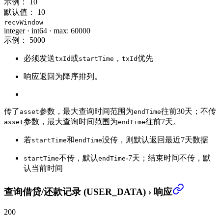
示例：
10
默认值：
10
recvWindow
integer
·
int64
·
max: 60000
示例：
5000
必须发送
或
，
优先
txId
startTime
txId
响应返回为降序排列。
传了
参数，最大查询时间范围为
往前30天；不传
asset
endTime
参数，最大查询时间范围为
往前7天。
asset
endTime
若
和
没传，则默认返回最近7天数据
startTime
endTime
不传，默认
-7天；结束时间不传，默
startTime
endTime
认当前时间
查询借贷/还款记录 (USER_DATA)
›
响应
200