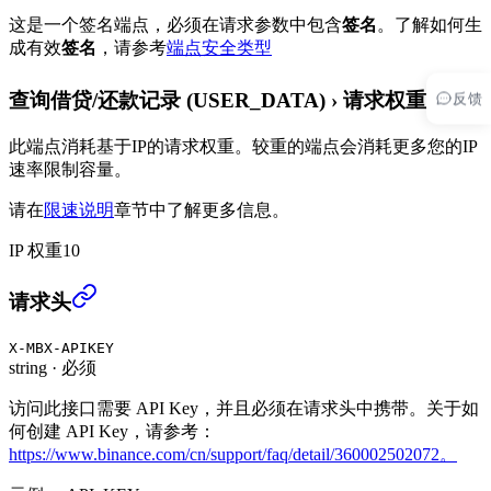
这是一个签名端点，必须在请求参数中包含
签名
。
了解如何生
成有效
签名
，请参考
端点安全类型
反馈
查询借贷/还款记录 (USER_DATA)
›
请求权重
此端点消耗基于IP的请求权重。较重的端点会消耗更多您的IP
速率限制容量。
请在
限速说明
章节中了解更多信息。
IP 权重
10
查询借贷/还款记录 (USER_DATA)
›
请求头
X-MBX-APIKEY
string
·
必须
访问此接口需要 API Key，并且必须在请求头中携带。关于如
何创建 API Key，请参考：
https://www.binance.com/cn/support/faq/detail/360002502072。