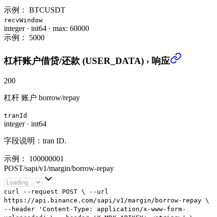
示例：
BTCUSDT
recvWindow
integer
·
int64
·
max: 60000
示例：
5000
杠杆账户借贷/还款 (USER_DATA)
›
响应
200
杠杆 账户 borrow/repay
tranId
integer
·
int64
字段说明：tran ID.
示例：
100000001
POST
/
sapi
/
v1
/
margin
/
borrow-repay
curl
--request
POST
\
--url
https://api.binance.com/sapi/v1/margin/borrow-repay
\
--header
'Content-Type: application/x-www-form-