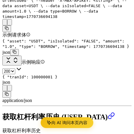
urlencoded'
\
--header
'X-MBX-APIKEY: <string>'
\
--
data
asset=USDT
\
--data
isIsolated=FALSE
\
--data
amount=
1.0
\
--data
type=BORROW
\
--data
timestamp=
1770736694138
示例请求体
{
"asset"
:
"USDT"
,
"isIsolated"
:
"FALSE"
,
"amount"
:
"1.0"
,
"type"
:
"BORROW"
,
"timestamp"
:
1770736694138
}
json
示例响应
{
"tranId"
:
100000001
}
json
application/json
获取杠杆利率历史 (USER_DATA)
向 AI 询问本页内容
获取杠杆利率历史