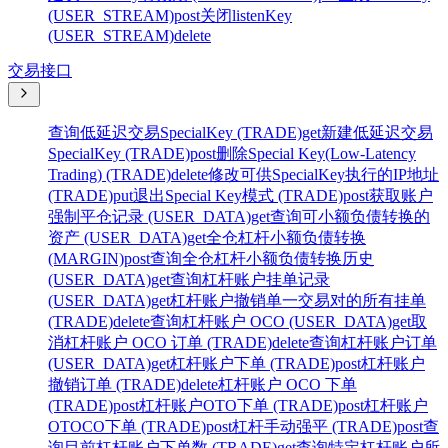
(USER_STREAM)
post
关闭listenKey
(USER_STREAM)
delete
交易接口
查询低延迟交易SpecialKey (TRADE)
get
新建低延迟交易
SpecialKey (TRADE)
post
删除Special Key(Low-Latency
Trading) (TRADE)
delete
修改可供SpecialKey执行的IP地址
(TRADE)
put
退出Special Key模式 (TRADE)
post
获取账户
强制平仓记录 (USER_DATA)
get
查询可小额负债转换的
资产 (USER_DATA)
get
全仓杠杆小额负债转换
(MARGIN)
post
查询全仓杠杆小额负债转换历史
(USER_DATA)
get
查询杠杆账户挂单记录
(USER_DATA)
get
杠杆账户撤销单一交易对的所有挂单
(TRADE)
delete
查询杠杆账户 OCO (USER_DATA)
get
取
消杠杆账户 OCO 订单 (TRADE)
delete
查询杠杆账户订单
(USER_DATA)
get
杠杆账户下单 (TRADE)
post
杠杆账户
撤销订单 (TRADE)
delete
杠杆账户 OCO 下单
(TRADE)
post
杠杆账户OTO下单 (TRADE)
post
杠杆账户
OTOCO下单 (TRADE)
post
杠杆手动强平 (TRADE)
post
查
询目前杠杆账户下单数 (TRADE)
get
查询特定杠杆账户所