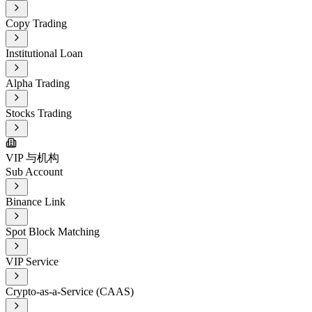
Copy Trading
Institutional Loan
Alpha Trading
Stocks Trading
VIP 与机构
Sub Account
Binance Link
Spot Block Matching
VIP Service
Crypto-as-a-Service (CAAS)