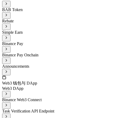
BAB Token
Rebate
Simple Earn
Binance Pay
Binance Pay Onchain
Announcements
Web3 钱包与 DApp
Web3 DApp
Binance Web3 Connect
Task Verification API Endpoint