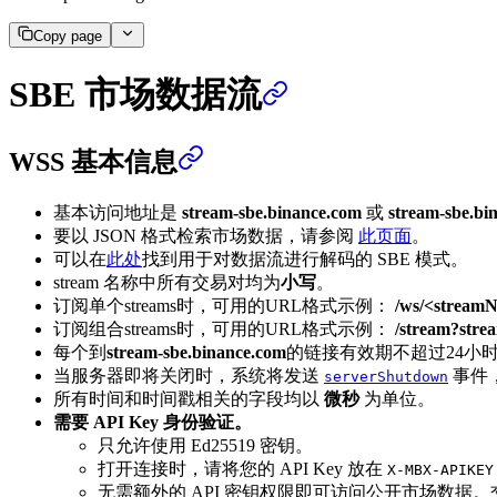
Copy page
SBE 市场数据流
WSS 基本信息
基本访问地址是
stream-sbe.binance.com
或
stream-sbe.bi
要以 JSON 格式检索市场数据，请参阅
此页面
。
可以在
此处
找到用于对数据流进行解码的 SBE 模式。
stream 名称中所有交易对均为
小写
。
订阅单个streams时，可用的URL格式示例：
/ws/<stream
订阅组合streams时，可用的URL格式示例：
/stream?str
每个到
stream-sbe.binance.com
的链接有效期不超过24小
当服务器即将关闭时，系统将发送
事件
serverShutdown
所有时间和时间戳相关的字段均以
微秒
为单位。
需要 API Key 身份验证。
只允许使用 Ed25519 密钥。
打开连接时，请将您的 API Key 放在
X-MBX-APIKEY
无需额外的 API 密钥权限即可访问公开市场数据。