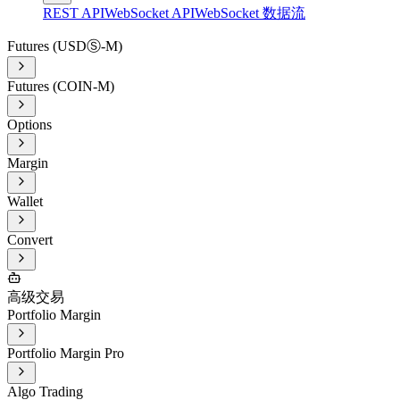
REST API
WebSocket API
WebSocket 数据流
Futures (USDⓈ-M)
Futures (COIN-M)
Options
Margin
Wallet
Convert
高级交易
Portfolio Margin
Portfolio Margin Pro
Algo Trading