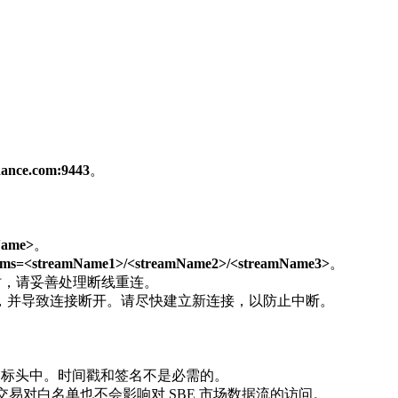
nance.com:9443
。
Name>
。
eams=<streamName1>/<streamName2>/<streamName3>
。
时，请妥善处理断线重连。
，并导致连接断开。请尽快建立新连接，以防止中断。
标头中。时间戳和签名不是必需的。
交易对白名单也不会影响对 SBE 市场数据流的访问。