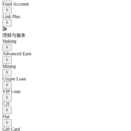
Fund Account
Link Plus
理财与服务
Staking
Advanced Earn
Mining
Crypto Loan
VIP Loan
C2C
Fiat
Gift Card