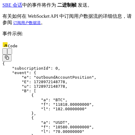
SBE 会话
中的事件将作为
二进制帧
发送。
有关如何在 WebSocket API 中订阅用户数据流的详细信息，请
参阅
。
订阅用户数据流
事件示例:
Code
{
    "subscriptionId"
: 
0
,
    "event"
: {
        "e"
: 
"outboundAccountPosition"
,
        "E"
: 
1728972148778
,
        "u"
: 
1728972148778
,
        "B"
: [
            {
                "a"
: 
"BTC"
,
                "f"
: 
"11818.00000000"
,
                "l"
: 
"182.00000000"
            },
            {
                "a"
: 
"USDT"
,
                "f"
: 
"10580.00000000"
,
                "l"
: 
"70.00000000"