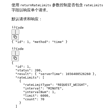
使用
参数控制是否包含
returnRateLimits
rateLimits
字段以响应单个请求。
默认请求和响应：
Code
{ 
"id"
: 
1
, 
"method"
: 
"time"
 }
Code
{
  "id"
: 
1
,
  "status"
: 
200
,
  "result"
: { 
"serverTime"
: 
1656400526260
 },
  "rateLimits"
: [
    {
      "rateLimitType"
: 
"REQUEST_WEIGHT"
,
      "interval"
: 
"MINUTE"
,
      "intervalNum"
: 
1
,
      "limit"
: 
6000
,
      "count"
: 
70
    }
  ]