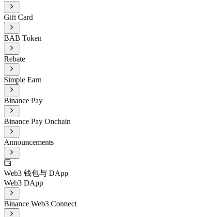
Gift Card
BAB Token
Rebate
Simple Earn
Binance Pay
Binance Pay Onchain
Announcements
Web3 钱包与 DApp
Web3 DApp
Binance Web3 Connect