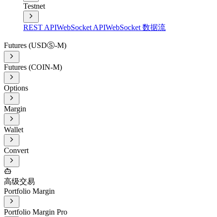
Testnet
REST API
WebSocket API
WebSocket 数据流
Futures (USDⓈ-M)
Futures (COIN-M)
Options
Margin
Wallet
Convert
高级交易
Portfolio Margin
Portfolio Margin Pro