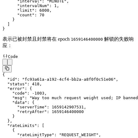
      "interval"
: 
"MINUTE"
,
      "intervalNum"
: 
1
,
      "limit"
: 
6000
,
      "count"
: 
70
    }
  ]
}
表示已被封禁且封禁将在 epoch
解锁的失败响
1659146400000
应：
Code
{
  "id"
: 
"fc93a61a-a192-4cf4-bb2a-a8f0f0c51e06"
,
  "status"
: 
418
,
  "error"
: {
    "code"
: 
-1003
,
    "msg"
: 
"Way too much request weight used; IP banned
    "data"
: {
      "serverTime"
: 
1659142907531
,
      "retryAfter"
: 
1659146400000
    }
  },
  "rateLimits"
: [
    {
      "rateLimitType"
: 
"REQUEST_WEIGHT"
,