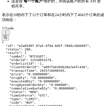
这是按
每一个账户
维护的，并由该账户的所有 API 密
钥共享。
表示在10秒内下了12个订单和在24小时内下了4043个订单的成
功响应：
Code
{
  "id"
: 
"e2a85d9f-07a5-4f94-8d5f-789dc3deb097"
,
  "status"
: 
200
,
  "result"
: {
    "symbol"
: 
"BTCUSDT"
,
    "orderId"
: 
12510053279
,
    "orderListId"
: 
-1
,
    "clientOrderId"
: 
"a097fe6304b20a7e4fc436"
,
    "transactTime"
: 
1655716096505
,
    "price"
: 
"0.10000000"
,
    "origQty"
: 
"10.00000000"
,
    "executedQty"
: 
"0.00000000"
,
    "origQuoteOrderQty"
: 
"0.000000"
,
    "cummulativeQuoteQty"
: 
"0.00000000"
,
    "status"
: 
"NEW"
,
    "timeInForce"
: 
"GTC"
,
    "type"
: 
"LIMIT"
,
    "side"
: 
"BUY"
,