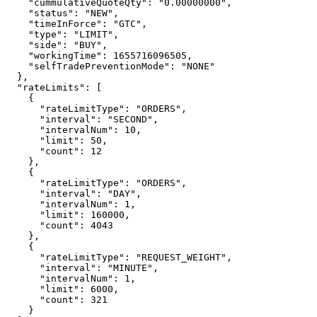
    "cummulativeQuoteQty"
: 
"0.00000000"
,
    "status"
: 
"NEW"
,
    "timeInForce"
: 
"GTC"
,
    "type"
: 
"LIMIT"
,
    "side"
: 
"BUY"
,
    "workingTime"
: 
1655716096505
,
    "selfTradePreventionMode"
: 
"NONE"
  },
  "rateLimits"
: [
    {
      "rateLimitType"
: 
"ORDERS"
,
      "interval"
: 
"SECOND"
,
      "intervalNum"
: 
10
,
      "limit"
: 
50
,
      "count"
: 
12
    },
    {
      "rateLimitType"
: 
"ORDERS"
,
      "interval"
: 
"DAY"
,
      "intervalNum"
: 
1
,
      "limit"
: 
160000
,
      "count"
: 
4043
    },
    {
      "rateLimitType"
: 
"REQUEST_WEIGHT"
,
      "interval"
: 
"MINUTE"
,
      "intervalNum"
: 
1
,
      "limit"
: 
6000
,
      "count"
: 
321
    }