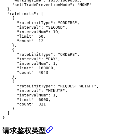
    "workingTime"
: 
1655716096505
,
    "selfTradePreventionMode"
: 
"NONE"
  },
  "rateLimits"
: [
    {
      "rateLimitType"
: 
"ORDERS"
,
      "interval"
: 
"SECOND"
,
      "intervalNum"
: 
10
,
      "limit"
: 
50
,
      "count"
: 
12
    },
    {
      "rateLimitType"
: 
"ORDERS"
,
      "interval"
: 
"DAY"
,
      "intervalNum"
: 
1
,
      "limit"
: 
160000
,
      "count"
: 
4043
    },
    {
      "rateLimitType"
: 
"REQUEST_WEIGHT"
,
      "interval"
: 
"MINUTE"
,
      "intervalNum"
: 
1
,
      "limit"
: 
6000
,
      "count"
: 
321
    }
  ]
}
请求鉴权类型