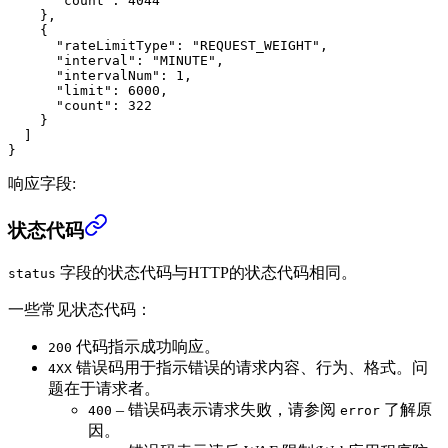
      "count"
: 
4044
    },
    {
      "rateLimitType"
: 
"REQUEST_WEIGHT"
,
      "interval"
: 
"MINUTE"
,
      "intervalNum"
: 
1
,
      "limit"
: 
6000
,
      "count"
: 
322
    }
  ]
}
响应字段:
状态代码
字段的状态代码与HTTP的状态代码相同。
status
一些常见状态代码：
代码指示成功响应。
200
错误码用于指示错误的请求内容、行为、格式。问
4XX
题在于请求者。
– 错误码表示请求失败，请参阅
了解原
400
error
因。