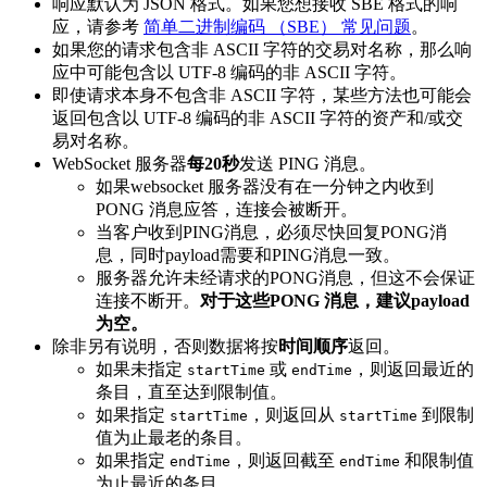
响应默认为 JSON 格式。如果您想接收 SBE 格式的响
应，请参考
简单二进制编码 （SBE） 常见问题
。
如果您的请求包含非 ASCII 字符的交易对名称，那么响
应中可能包含以 UTF-8 编码的非 ASCII 字符。
即使请求本身不包含非 ASCII 字符，某些方法也可能会
返回包含以 UTF-8 编码的非 ASCII 字符的资产和/或交
易对名称。
WebSocket 服务器
每20秒
发送 PING 消息。
如果websocket 服务器没有在一分钟之内收到
PONG 消息应答，连接会被断开。
当客户收到PING消息，必须尽快回复PONG消
息，同时payload需要和PING消息一致。
服务器允许未经请求的PONG消息，但这不会保证
连接不断开。
对于这些PONG 消息，建议payload
为空。
除非另有说明，否则数据将按
时间顺序
返回。
如果未指定
或
，则返回最近的
startTime
endTime
条目，直至达到限制值。
如果指定
，则返回从
到限制
startTime
startTime
值为止最老的条目。
如果指定
，则返回截至
和限制值
endTime
endTime
为止最近的条目。