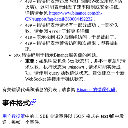
– 错误码表示违反 WAF 限制(Web应用程序防
403
火墙)。这可能表示触发了速率限制或安全拦截。
详情请参见
https://www.binance.com/zh-
CN/support/faq/detail/360004492232
。
– 错误码表示请求有一部分成功，一部分失
409
败。请参阅
了解更多详细
error
– 表示收到 429 后继续访问，于是被封了。
418
– 错误码表示警告访问频次超限，即将被封
429
IP。
错误码用于指示Binance服务侧的问题。
5XX
重要
：如果响应包含 5xx 状态码，
并不
一定意思请
求失败。执行状态为
unknown
，请求可能实际成
功。请使用 query 函数确认状态。建议建立一个新
WebSocket 连接用于确认状态。
有关错误代码和消息的列表，请参阅
Binance 的错误代码
。
事件格式
用户数据流
中的非 SBE 会话事件以 JSON 格式在
text 帧
中发
送，每帧一个事件。