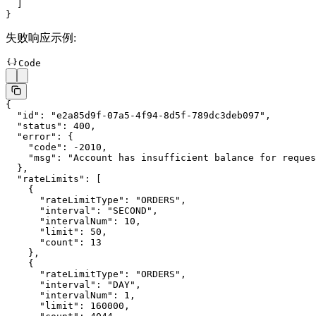
  ]
}
失败响应示例:
Code
{
  "id"
: 
"e2a85d9f-07a5-4f94-8d5f-789dc3deb097"
,
  "status"
: 
400
,
  "error"
: {
    "code"
: 
-2010
,
    "msg"
: 
"Account has insufficient balance for reques
  },
  "rateLimits"
: [
    {
      "rateLimitType"
: 
"ORDERS"
,
      "interval"
: 
"SECOND"
,
      "intervalNum"
: 
10
,
      "limit"
: 
50
,
      "count"
: 
13
    },
    {
      "rateLimitType"
: 
"ORDERS"
,
      "interval"
: 
"DAY"
,
      "intervalNum"
: 
1
,
      "limit"
: 
160000
,