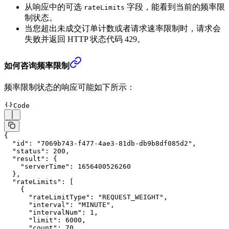
从响应中的可选
字段，能看到当前的频率限
rateLimits
制状态。
当您超出未成交订单计数或者请求速率限制时，请求会
失败并返回 HTTP 状态代码 429。
如何咨询频率限制
频率限制状态的响应可能如下所示：
Code
{
  "id"
: 
"7069b743-f477-4ae3-81db-db9b8df085d2"
,
  "status"
: 
200
,
  "result"
: {
    "serverTime"
: 
1656400526260
  },
  "rateLimits"
: [
    {
      "rateLimitType"
: 
"REQUEST_WEIGHT"
,
      "interval"
: 
"MINUTE"
,
      "intervalNum"
: 
1
,
      "limit"
: 
6000
,
      "count"
: 
70