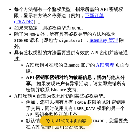
每个方法都有一个鉴权类型，指示所需的 API 密钥权
限，显示在方法名称旁边（例如，
下新订单
(TRADE)
）。
如果未指定，则鉴权类型为
。
NONE
除了为
外，所有具有鉴权类型的方法均视为
NONE
请求（即包含
），
listenKey 管理
除
SIGNED
signature
外。
具有鉴权类型的方法需要提供有效的 API 密钥并验证通
过。
API 密钥可在您的 Binance 账户的
API 管理
页面创
建。
API 密钥和密钥对均为敏感信息，切勿与他人分
享。
如果发现账户有异常活动，请立即撤销所有
密钥并联系 Binance 支持。
API 密钥可配置为仅允许访问某些鉴权类型。
例如，您可以拥有具有
权限的 API 密钥用
TRADE
于交易，同时使用具有
权限的另一个
USER_DATA
API 密钥来监控订单状态。
向 AI 询问本页内容
默认情况下，API 密钥无法进行
，您需要先
TRADE
在 API 管理中启用交易权限。