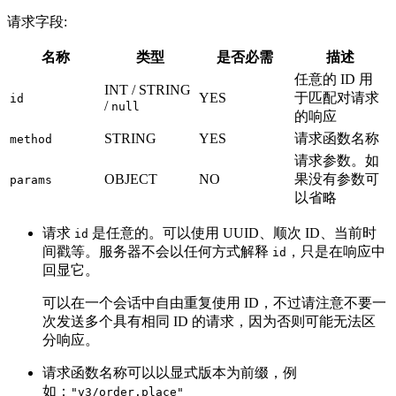
请求字段:
名称
类型
是否必需
描述
任意的 ID 用
INT / STRING
YES
于匹配对请求
id
/
null
的响应
STRING
YES
请求函数名称
method
请求参数。如
OBJECT
NO
果没有参数可
params
以省略
请求
是任意的。可以使用 UUID、顺次 ID、当前时
id
间戳等。服务器不会以任何方式解释
，只是在响应中
id
回显它。
可以在一个会话中自由重复使用 ID，不过请注意不要一
次发送多个具有相同 ID 的请求，因为否则可能无法区
分响应。
请求函数名称可以以显式版本为前缀，例
如：
"v3/order.place"