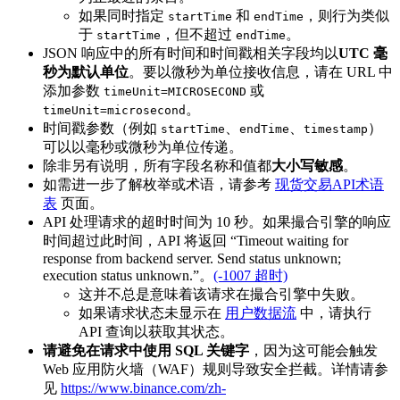
如果同时指定
和
，则行为类似
startTime
endTime
于
，但不超过
。
startTime
endTime
JSON 响应中的所有时间和时间戳相关字段均以
UTC 毫
秒为默认单位
。要以微秒为单位接收信息，请在 URL 中
添加参数
或
timeUnit=MICROSECOND
。
timeUnit=microsecond
时间戳参数（例如
、
、
）
startTime
endTime
timestamp
可以以毫秒或微秒为单位传递。
除非另有说明，所有字段名称和值都
大小写敏感
。
如需进一步了解枚举或术语，请参考
现货交易API术语
表
页面。
API 处理请求的超时时间为 10 秒。如果撮合引擎的响应
时间超过此时间，API 将返回 “Timeout waiting for
response from backend server. Send status unknown;
execution status unknown.”。
(-1007 超时)
这并不总是意味着该请求在撮合引擎中失败。
如果请求状态未显示在
用户数据流
中，请执行
API 查询以获取其状态。
请避免在请求中使用 SQL 关键字
，因为这可能会触发
Web 应用防火墙（WAF）规则导致安全拦截。详情请参
见
https://www.binance.com/zh-