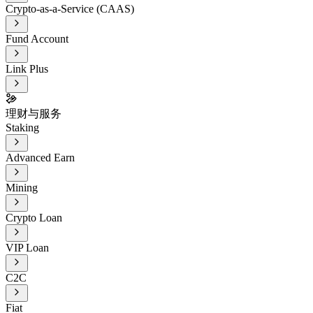
Crypto-as-a-Service (CAAS)
Fund Account
Link Plus
理财与服务
Staking
Advanced Earn
Mining
Crypto Loan
VIP Loan
C2C
Fiat