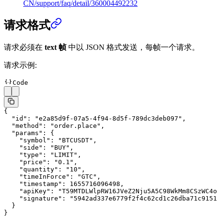
CN/support/faq/detail/360004492232
请求格式
请求必须在
text 帧
中以 JSON 格式发送，每帧一个请求。
请求示例:
Code
{
  "id"
: 
"e2a85d9f-07a5-4f94-8d5f-789dc3deb097"
,
  "method"
: 
"order.place"
,
  "params"
: {
    "symbol"
: 
"BTCUSDT"
,
    "side"
: 
"BUY"
,
    "type"
: 
"LIMIT"
,
    "price"
: 
"0.1"
,
    "quantity"
: 
"10"
,
    "timeInForce"
: 
"GTC"
,
    "timestamp"
: 
1655716096498
,
    "apiKey"
: 
"T59MTDLWlpRW16JVeZ2Nju5A5C98WkMm8CSzWC4o
    "signature"
: 
"5942ad337e6779f2f4c62cd1c26dba71c9151
  }
}