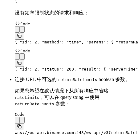
}
没有频率限制状态的请求和响应：
Code
{ 
"id"
: 
2
, 
"method"
: 
"time"
, 
"params"
: { 
"returnRa
Code
{ 
"id"
: 
2
, 
"status"
: 
200
, 
"result"
: { 
"serverTime"
连接 URL 中可选的
boolean 参数。
returnRateLimits
如果您希望在默认情况下从所有响应中省略
，可以在 query string 中使用
rateLimits
参数：
returnRateLimits
Code
wss://ws-api.binance.com:443/ws-api/v3?returnRateL