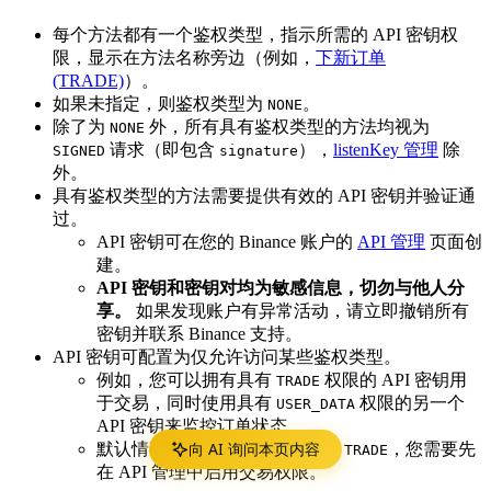
每个方法都有一个鉴权类型，指示所需的 API 密钥权
限，显示在方法名称旁边（例如，
下新订单
(TRADE)
）。
如果未指定，则鉴权类型为
。
NONE
除了为
外，所有具有鉴权类型的方法均视为
NONE
请求（即包含
），
listenKey 管理
除
SIGNED
signature
外。
具有鉴权类型的方法需要提供有效的 API 密钥并验证通
过。
API 密钥可在您的 Binance 账户的
API 管理
页面创
建。
API 密钥和密钥对均为敏感信息，切勿与他人分
享。
如果发现账户有异常活动，请立即撤销所有
密钥并联系 Binance 支持。
API 密钥可配置为仅允许访问某些鉴权类型。
例如，您可以拥有具有
权限的 API 密钥用
TRADE
于交易，同时使用具有
权限的另一个
USER_DATA
API 密钥来监控订单状态。
向 AI 询问本页内容
默认情况下，API 密钥无法进行
，您需要先
TRADE
在 API 管理中启用交易权限。