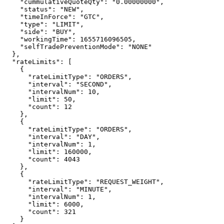
    "cummulativeQuoteQty"
: 
"0.00000000"
,
    "status"
: 
"NEW"
,
    "timeInForce"
: 
"GTC"
,
    "type"
: 
"LIMIT"
,
    "side"
: 
"BUY"
,
    "workingTime"
: 
1655716096505
,
    "selfTradePreventionMode"
: 
"NONE"
  },
  "rateLimits"
: [
    {
      "rateLimitType"
: 
"ORDERS"
,
      "interval"
: 
"SECOND"
,
      "intervalNum"
: 
10
,
      "limit"
: 
50
,
      "count"
: 
12
    },
    {
      "rateLimitType"
: 
"ORDERS"
,
      "interval"
: 
"DAY"
,
      "intervalNum"
: 
1
,
      "limit"
: 
160000
,
      "count"
: 
4043
    },
    {
      "rateLimitType"
: 
"REQUEST_WEIGHT"
,
      "interval"
: 
"MINUTE"
,
      "intervalNum"
: 
1
,
      "limit"
: 
6000
,
      "count"
: 
321
    }