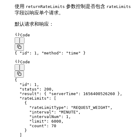
使用
参数控制是否包含
returnRateLimits
rateLimits
字段以响应单个请求。
默认请求和响应：
Code
{ 
"id"
: 
1
, 
"method"
: 
"time"
 }
Code
{
  "id"
: 
1
,
  "status"
: 
200
,
  "result"
: { 
"serverTime"
: 
1656400526260
 },
  "rateLimits"
: [
    {
      "rateLimitType"
: 
"REQUEST_WEIGHT"
,
      "interval"
: 
"MINUTE"
,
      "intervalNum"
: 
1
,
      "limit"
: 
6000
,
      "count"
: 
70
    }
  ]