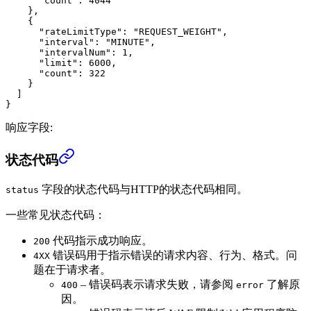
      "count"
: 
4044
    },
    {
      "rateLimitType"
: 
"REQUEST_WEIGHT"
,
      "interval"
: 
"MINUTE"
,
      "intervalNum"
: 
1
,
      "limit"
: 
6000
,
      "count"
: 
322
    }
  ]
}
响应字段:
状态代码
字段的状态代码与HTTP的状态代码相同。
status
一些常见状态代码：
代码指示成功响应。
200
错误码用于指示错误的请求内容、行为、格式。问
4XX
题在于请求者。
– 错误码表示请求失败，请参阅
了解原
400
error
因。