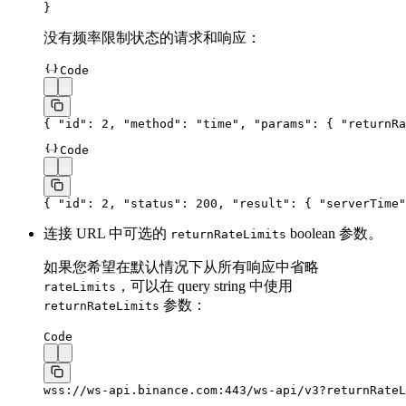
}
没有频率限制状态的请求和响应：
Code
{ 
"id"
: 
2
, 
"method"
: 
"time"
, 
"params"
: { 
"returnRa
Code
{ 
"id"
: 
2
, 
"status"
: 
200
, 
"result"
: { 
"serverTime"
连接 URL 中可选的
boolean 参数。
returnRateLimits
如果您希望在默认情况下从所有响应中省略
，可以在 query string 中使用
rateLimits
参数：
returnRateLimits
Code
wss://ws-api.binance.com:443/ws-api/v3?returnRateL