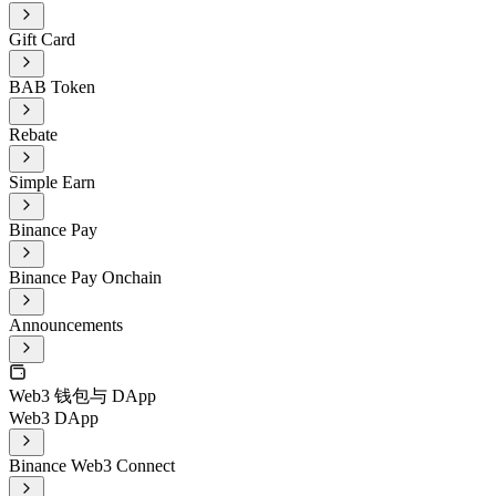
Gift Card
BAB Token
Rebate
Simple Earn
Binance Pay
Binance Pay Onchain
Announcements
Web3 钱包与 DApp
Web3 DApp
Binance Web3 Connect