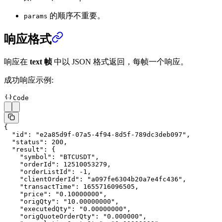
的顺序不重要。
params
响应格式
响应在
text 帧
中以 JSON 格式返回，每帧一个响应。
成功响应示例:
Code
{
  "id"
: 
"e2a85d9f-07a5-4f94-8d5f-789dc3deb097"
,
  "status"
: 
200
,
  "result"
: {
    "symbol"
: 
"BTCUSDT"
,
    "orderId"
: 
12510053279
,
    "orderListId"
: 
-1
,
    "clientOrderId"
: 
"a097fe6304b20a7e4fc436"
,
    "transactTime"
: 
1655716096505
,
    "price"
: 
"0.10000000"
,
    "origQty"
: 
"10.00000000"
,
    "executedQty"
: 
"0.00000000"
,
    "origQuoteOrderQty"
: 
"0.000000"
,