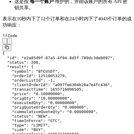
这是按
每一个账户
维护的，并由该账户的所有 API 密
钥共享。
表示在10秒内下了12个订单和在24小时内下了4043个订单的成
功响应：
Code
{
  "id"
: 
"e2a85d9f-07a5-4f94-8d5f-789dc3deb097"
,
  "status"
: 
200
,
  "result"
: {
    "symbol"
: 
"BTCUSDT"
,
    "orderId"
: 
12510053279
,
    "orderListId"
: 
-1
,
    "clientOrderId"
: 
"a097fe6304b20a7e4fc436"
,
    "transactTime"
: 
1655716096505
,
    "price"
: 
"0.10000000"
,
    "origQty"
: 
"10.00000000"
,
    "executedQty"
: 
"0.00000000"
,
    "origQuoteOrderQty"
: 
"0.000000"
,
    "cummulativeQuoteQty"
: 
"0.00000000"
,
    "status"
: 
"NEW"
,
    "timeInForce"
: 
"GTC"
,
    "type"
: 
"LIMIT"
,
    "side"
: 
"BUY"
,