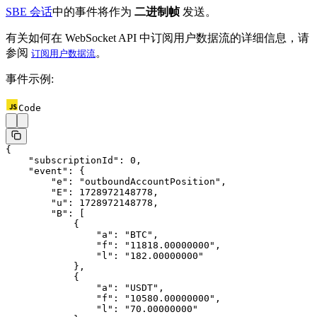
SBE 会话
中的事件将作为
二进制帧
发送。
有关如何在 WebSocket API 中订阅用户数据流的详细信息，请
参阅
。
订阅用户数据流
事件示例:
Code
{
    "subscriptionId"
: 
0
,
    "event"
: {
        "e"
: 
"outboundAccountPosition"
,
        "E"
: 
1728972148778
,
        "u"
: 
1728972148778
,
        "B"
: [
            {
                "a"
: 
"BTC"
,
                "f"
: 
"11818.00000000"
,
                "l"
: 
"182.00000000"
            },
            {
                "a"
: 
"USDT"
,
                "f"
: 
"10580.00000000"
,
                "l"
: 
"70.00000000"