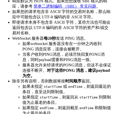
响应默认为 JSON 格式。如果您想接收 SBE 格式的响
应，请参考
简单二进制编码 （SBE） 常见问题
。
如果您的请求包含非 ASCII 字符的交易对名称，那么响
应中可能包含以 UTF-8 编码的非 ASCII 字符。
即使请求本身不包含非 ASCII 字符，某些方法也可能会
返回包含以 UTF-8 编码的非 ASCII 字符的资产和/或交
易对名称。
WebSocket 服务器
每20秒
发送 PING 消息。
如果websocket 服务器没有在一分钟之内收到
PONG 消息应答，连接会被断开。
当客户收到PING消息，必须尽快回复PONG消
息，同时payload需要和PING消息一致。
服务器允许未经请求的PONG消息，但这不会保证
连接不断开。
对于这些PONG 消息，建议payload
为空。
除非另有说明，否则数据将按
时间顺序
返回。
如果未指定
或
，则返回最近的
startTime
endTime
条目，直至达到限制值。
如果指定
，则返回从
到限制
startTime
startTime
值为止最老的条目。
如果指定
，则返回截至
和限制值
endTime
endTime
为止最近的条目。