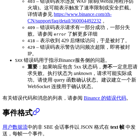
– 错误码表示违反 WAF 限制(Web应用程序防
403
火墙)。这可能表示触发了速率限制或安全拦截。
详情请参见
https://www.binance.com/zh-
CN/support/faq/detail/360004492232
。
– 错误码表示请求有一部分成功，一部分失
409
败。请参阅
了解更多详细
error
– 表示收到 429 后继续访问，于是被封了。
418
– 错误码表示警告访问频次超限，即将被封
429
IP。
错误码用于指示Binance服务侧的问题。
5XX
重要
：如果响应包含 5xx 状态码，
并不
一定意思请
求失败。执行状态为
unknown
，请求可能实际成
功。请使用 query 函数确认状态。建议建立一个新
WebSocket 连接用于确认状态。
有关错误代码和消息的列表，请参阅
Binance 的错误代码
。
事件格式
用户数据流
中的非 SBE 会话事件以 JSON 格式在
text 帧
中发
送，每帧一个事件。