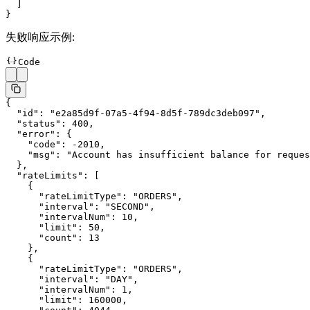
  ]
}
失败响应示例:
Code
{
  "id"
: 
"e2a85d9f-07a5-4f94-8d5f-789dc3deb097"
,
  "status"
: 
400
,
  "error"
: {
    "code"
: 
-2010
,
    "msg"
: 
"Account has insufficient balance for reques
  },
  "rateLimits"
: [
    {
      "rateLimitType"
: 
"ORDERS"
,
      "interval"
: 
"SECOND"
,
      "intervalNum"
: 
10
,
      "limit"
: 
50
,
      "count"
: 
13
    },
    {
      "rateLimitType"
: 
"ORDERS"
,
      "interval"
: 
"DAY"
,
      "intervalNum"
: 
1
,
      "limit"
: 
160000
,