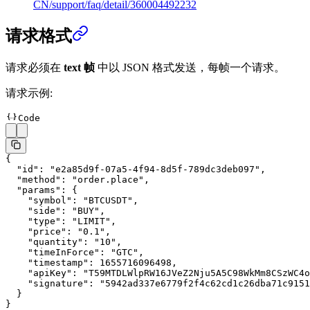
CN/support/faq/detail/360004492232
请求格式
请求必须在
text 帧
中以 JSON 格式发送，每帧一个请求。
请求示例:
Code
{
  "id"
: 
"e2a85d9f-07a5-4f94-8d5f-789dc3deb097"
,
  "method"
: 
"order.place"
,
  "params"
: {
    "symbol"
: 
"BTCUSDT"
,
    "side"
: 
"BUY"
,
    "type"
: 
"LIMIT"
,
    "price"
: 
"0.1"
,
    "quantity"
: 
"10"
,
    "timeInForce"
: 
"GTC"
,
    "timestamp"
: 
1655716096498
,
    "apiKey"
: 
"T59MTDLWlpRW16JVeZ2Nju5A5C98WkMm8CSzWC4o
    "signature"
: 
"5942ad337e6779f2f4c62cd1c26dba71c9151
  }
}