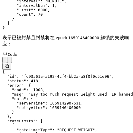
      "interval"
: 
"MINUTE"
,
      "intervalNum"
: 
1
,
      "limit"
: 
6000
,
      "count"
: 
70
    }
  ]
}
表示已被封禁且封禁将在 epoch
解锁的失败响
1659146400000
应：
Code
{
  "id"
: 
"fc93a61a-a192-4cf4-bb2a-a8f0f0c51e06"
,
  "status"
: 
418
,
  "error"
: {
    "code"
: 
-1003
,
    "msg"
: 
"Way too much request weight used; IP banned
    "data"
: {
      "serverTime"
: 
1659142907531
,
      "retryAfter"
: 
1659146400000
    }
  },
  "rateLimits"
: [
    {
      "rateLimitType"
: 
"REQUEST_WEIGHT"
,