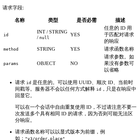
请求字段:
名称
类型
是否必需
描述
任意的 ID 用
INT / STRING
YES
于匹配对请求
id
/
null
的响应
STRING
YES
请求函数名称
method
请求参数。如
OBJECT
NO
果没有参数可
params
以省略
请求
是任意的。可以使用 UUID、顺次 ID、当前时
id
间戳等。服务器不会以任何方式解释
，只是在响应中
id
回显它。
可以在一个会话中自由重复使用 ID，不过请注意不要一
次发送多个具有相同 ID 的请求，因为否则可能无法区
分响应。
请求函数名称可以以显式版本为前缀，例
如：
"v3/order.place"