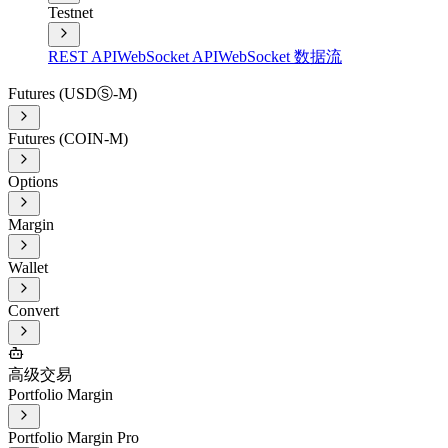
Testnet
REST API
WebSocket API
WebSocket 数据流
Futures (USDⓈ-M)
Futures (COIN-M)
Options
Margin
Wallet
Convert
高级交易
Portfolio Margin
Portfolio Margin Pro