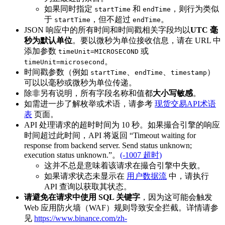
如果同时指定
和
，则行为类似
startTime
endTime
于
，但不超过
。
startTime
endTime
JSON 响应中的所有时间和时间戳相关字段均以
UTC 毫
秒为默认单位
。要以微秒为单位接收信息，请在 URL 中
添加参数
或
timeUnit=MICROSECOND
。
timeUnit=microsecond
时间戳参数（例如
、
、
）
startTime
endTime
timestamp
可以以毫秒或微秒为单位传递。
除非另有说明，所有字段名称和值都
大小写敏感
。
如需进一步了解枚举或术语，请参考
现货交易API术语
表
页面。
API 处理请求的超时时间为 10 秒。如果撮合引擎的响应
时间超过此时间，API 将返回 “Timeout waiting for
response from backend server. Send status unknown;
execution status unknown.”。
(-1007 超时)
这并不总是意味着该请求在撮合引擎中失败。
如果请求状态未显示在
用户数据流
中，请执行
API 查询以获取其状态。
请避免在请求中使用 SQL 关键字
，因为这可能会触发
Web 应用防火墙（WAF）规则导致安全拦截。详情请参
见
https://www.binance.com/zh-