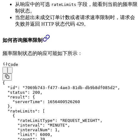
从响应中的可选
字段，能看到当前的频率限
rateLimits
制状态。
当您超出未成交订单计数或者请求速率限制时，请求会
失败并返回 HTTP 状态代码 429。
如何咨询频率限制
频率限制状态的响应可能如下所示：
Code
{
  "id"
: 
"7069b743-f477-4ae3-81db-db9b8df085d2"
,
  "status"
: 
200
,
  "result"
: {
    "serverTime"
: 
1656400526260
  },
  "rateLimits"
: [
    {
      "rateLimitType"
: 
"REQUEST_WEIGHT"
,
      "interval"
: 
"MINUTE"
,
      "intervalNum"
: 
1
,
      "limit"
: 
6000
,
      "count"
: 
70