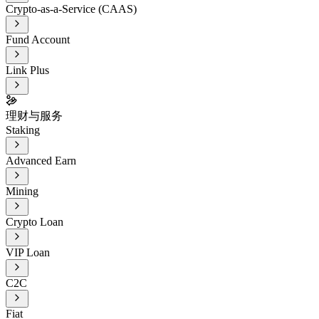
Crypto-as-a-Service (CAAS)
Fund Account
Link Plus
理财与服务
Staking
Advanced Earn
Mining
Crypto Loan
VIP Loan
C2C
Fiat