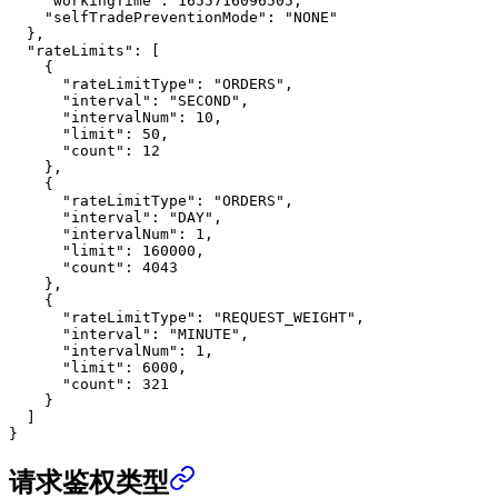
    "workingTime"
: 
1655716096505
,
    "selfTradePreventionMode"
: 
"NONE"
  },
  "rateLimits"
: [
    {
      "rateLimitType"
: 
"ORDERS"
,
      "interval"
: 
"SECOND"
,
      "intervalNum"
: 
10
,
      "limit"
: 
50
,
      "count"
: 
12
    },
    {
      "rateLimitType"
: 
"ORDERS"
,
      "interval"
: 
"DAY"
,
      "intervalNum"
: 
1
,
      "limit"
: 
160000
,
      "count"
: 
4043
    },
    {
      "rateLimitType"
: 
"REQUEST_WEIGHT"
,
      "interval"
: 
"MINUTE"
,
      "intervalNum"
: 
1
,
      "limit"
: 
6000
,
      "count"
: 
321
    }
  ]
}
请求鉴权类型